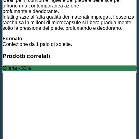
Ideali per il comfort e l’igiene del piede e delle scarpe,
offrono una contemporanea azione
profumante e deodorante.
Infatti grazie all’alta qualità dei materiali impiegati, l’essenza
racchiusa in milioni di microcapsule si libera gradualmente
sotto la pressione del piede, profumando e deodorano.
Formato
Confezione da 1 paio di solette.
Prodotti correlati
Offerta - 33%