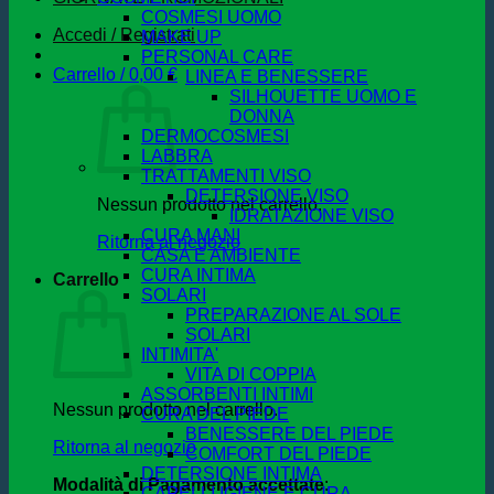
COSMESI UOMO
Accedi / Registrati
MAKE UP
PERSONAL CARE
Carrello /
0,00
€
LINEA E BENESSERE
SILHOUETTE UOMO E
DONNA
DERMOCOSMESI
LABBRA
TRATTAMENTI VISO
DETERSIONE VISO
Nessun prodotto nel carrello.
IDRATAZIONE VISO
CURA MANI
Ritorna al negozio
CASA E AMBIENTE
CURA INTIMA
Carrello
SOLARI
PREPARAZIONE AL SOLE
SOLARI
INTIMITA'
VITA DI COPPIA
ASSORBENTI INTIMI
Nessun prodotto nel carrello.
CURA DEL PIEDE
BENESSERE DEL PIEDE
Ritorna al negozio
COMFORT DEL PIEDE
DETERSIONE INTIMA
Modalità di Pagamento accettate
:
CAPELLI IGIENE E CURA