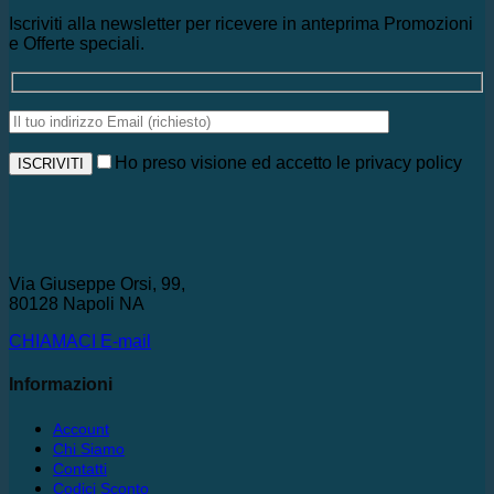
Iscriviti alla newsletter per ricevere in anteprima Promozioni
e Offerte speciali.
Ho preso visione ed accetto le privacy policy
Via Giuseppe Orsi, 99,
80128 Napoli NA
CHIAMACI
E-mail
Informazioni
Account
Chi Siamo
Contatti
Codici Sconto