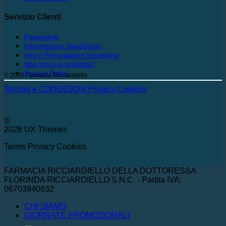
Servizio Clienti
Pagamenti
Informazioni Spedizione
Info e Prenotazioni Screening
Non trovi un prodotto?
Privacy Policy
© 2026 Farmacia Ricciardiello
Termini e CONDIZIONI
Privacy
Cookies
©
2026 UX Themes
Terms
Privacy
Cookies
FARMACIA RICCIARDIELLO DELLA DOTTORESSA
FLORINDA RICCIARDIELLO S.N.C. - Partita IVA:
06703940632
CHI SIAMO
GIORNATE PROMOZIONALI