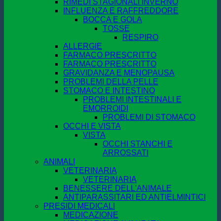
RIMEDI STAGIONALI INVERNO
INFLUENZA E RAFFREDDORE
BOCCA E GOLA
TOSSE
RESPIRO
ALLERGIE
FARMACO PRESCRITTO
FARMACO PRESCRITTO
GRAVIDANZA E MENOPAUSA
PROBLEMI DELLA PELLE
STOMACO E INTESTINO
PROBLEMI INTESTINALI E
EMORROIDI
PROBLEMI DI STOMACO
OCCHI E VISTA
VISTA
OCCHI STANCHI E
ARROSSATI
ANIMALI
VETERINARIA
VETERINARIA
BENESSERE DELL'ANIMALE
ANTIPARASSITARI ED ANTIELMINTICI
PRESIDI MEDICALI
MEDICAZIONE