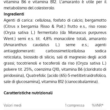
vitamina B6 e vitamina B12. L’amaranto è utile per il
metabolismo del colesterolo.
Ingredienti
Agenti di carica: cellulosa, fosfato di calcio; bergamotto
(Citrus x bergamia Risso & Poit.) frutto e.s., riso rosso
(Oryza sativa L.) fermentato (da Monascus purpureus
Went.) semi e.s. tit. 4,8% monacoline totali, amaranto
(Amaranthus caudatus L.) seme e.s.; agenti
antiagglomeranti: carbossimetilcellulosa sodica
reticolata, biossido di silicio, sali di magnesio degli acidi
grassi; tocotrienoli e tocoferoli da riso (Oryza sativa L.)
polvere tit. 25%, coenzima Q10, vitamina B6 (cloridrato di
piridossina), Quatrefolic [acido (6S)-5-metiltetraidrofolico,
sale di glucosamina], vitamina B12 (cianocobalamina).
Caratteristiche nutrizionali
Valori medi
1 compressa
%VNR*