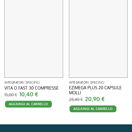
INTEGRATORI SPECIFICI
INTEGRATORI SPECIFICI
EZIMEGA PLUS 20 CAPSULE
VITA D FAST 30 COMPRESSE
MOLLI
Il
10,40
€
Il
15,00
€
prezzo
prezzo
Il
20,90
€
Il
28,40
€
originale
attuale
prezzo
prezzo
AGGIUNGI AL CARRELLO
era:
è:
originale
attuale
15,00 €.
10,40 €.
AGGIUNGI AL CARRELLO
era:
è:
28,40 €.
20,90 €.