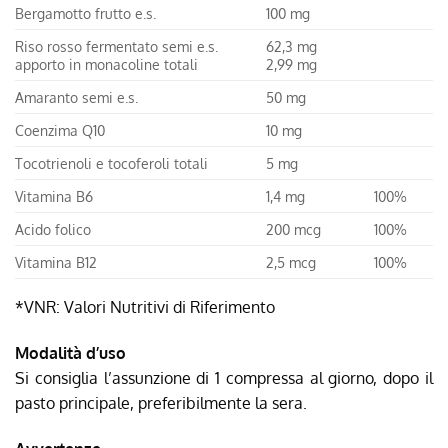
Bergamotto frutto e.s.
100 mg
Riso rosso fermentato semi e.s.
62,3 mg
apporto in monacoline totali
2,99 mg
Amaranto semi e.s.
50 mg
Coenzima Q10
10 mg
Tocotrienoli e tocoferoli totali
5 mg
Vitamina B6
1,4 mg
100%
Acido folico
200 mcg
100%
Vitamina B12
2,5 mcg
100%
*VNR: Valori Nutritivi di Riferimento
Modalità d’uso
Si consiglia l’assunzione di 1 compressa al giorno, dopo il
pasto principale, preferibilmente la sera.