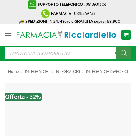
Salta
SUPPORTO TELEFONICO
: 0813931606
ai
FARMACIA
: 0815569733
contenuti
SPEDIZIONI IN 24/48ore e GRATUITA sopra i 59.90€
Ricerca
prodotti
Home
/
INTEGRATORI
/
INTEGRATORI
/
INTEGRATORI SPECIFICI
Offerta - 32%