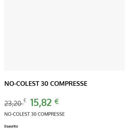
NO-COLEST 30 COMPRESSE
Il
15,82
Il
€
€
23,20
prezzo
prezzo
originale
attuale
NO-COLEST 30 COMPRESSE
era:
è:
Esaurito
23,20 €.
15,82 €.