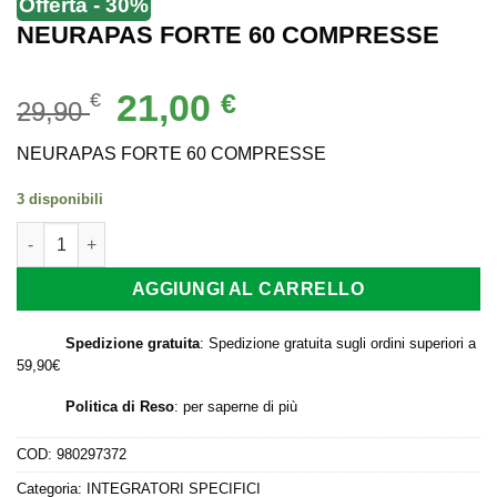
Offerta - 30%
NEURAPAS FORTE 60 COMPRESSE
Il
Il
21,00
€
€
29,90
prezzo
prezzo
originale
attuale
NEURAPAS FORTE 60 COMPRESSE
era:
è:
3 disponibili
29,90 €.
21,00 €.
NEURAPAS FORTE 60 COMPRESSE quantità
AGGIUNGI AL CARRELLO
Spedizione gratuita
: Spedizione gratuita sugli ordini superiori a
59,90€
Politica di Reso
:
per saperne di più
COD:
980297372
Categoria:
INTEGRATORI SPECIFICI