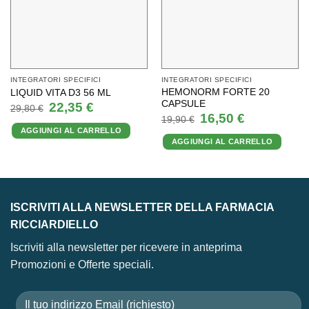
INTEGRATORI SPECIFICI
INTEGRATORI SPECIFICI
HEMONORM FORTE 20
LIQUID VITA D3 56 ML
CAPSULE
Il
Il
22,35
€
29,80
€
prezzo
prezzo
Il
Il
16,50
€
19,90
€
originale
attuale
prezzo
prezzo
AGGIUNGI AL CARRELLO
era:
è:
originale
attuale
29,80 €.
22,35 €.
AGGIUNGI AL CARRELLO
era:
è:
19,90 €.
16,50 €.
ISCRIVITI ALLA NEWSLETTER DELLA FARMACIA
RICCIARDIELLO
Iscriviti alla newsletter per ricevere in anteprima
Promozioni e Offerte speciali.