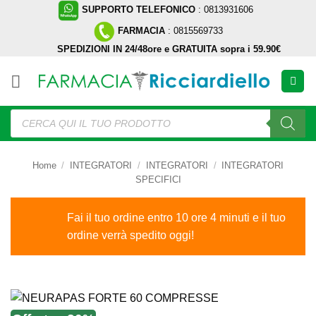
Salta
SUPPORTO TELEFONICO
: 0813931606
ai
FARMACIA
: 0815569733
contenuti
SPEDIZIONI IN 24/48ore e GRATUITA sopra i 59.90€
Ricerca
prodotti
Home
/
INTEGRATORI
/
INTEGRATORI
/
INTEGRATORI
SPECIFICI
Fai il tuo ordine entro 10 ore 4 minuti e il tuo
ordine verrà spedito oggi!