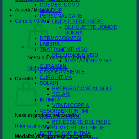
COSMESI UOMO
Accedi / Registrati
MAKE UP
PERSONAL CARE
Carrello /
0,00
€
LINEA E BENESSERE
SILHOUETTE UOMO E
DONNA
DERMOCOSMESI
LABBRA
TRATTAMENTI VISO
DETERSIONE VISO
Nessun prodotto nel carrello.
IDRATAZIONE VISO
CURA MANI
Ritorna al negozio
CASA E AMBIENTE
CURA INTIMA
Carrello
SOLARI
PREPARAZIONE AL SOLE
SOLARI
INTIMITA'
VITA DI COPPIA
ASSORBENTI INTIMI
Nessun prodotto nel carrello.
CURA DEL PIEDE
BENESSERE DEL PIEDE
Ritorna al negozio
COMFORT DEL PIEDE
DETERSIONE INTIMA
Modalità di Pagamento accettate
:
CAPELLI IGIENE E CURA