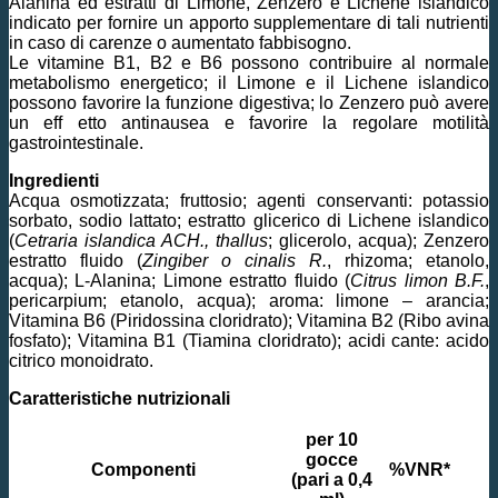
Alanina ed estratti di Limone, Zenzero e Lichene islandico
indicato per fornire un apporto supplementare di tali nutrienti
in caso di carenze o aumentato fabbisogno.
Le vitamine B1, B2 e B6 possono contribuire al normale
metabolismo energetico; il Limone e il Lichene islandico
possono favorire la funzione digestiva; lo Zenzero può avere
un eff etto antinausea e favorire la regolare motilità
gastrointestinale.
Ingredienti
Acqua osmotizzata; fruttosio; agenti conservanti: potassio
sorbato, sodio lattato; estratto glicerico di Lichene islandico
(
Cetraria islandica ACH., thallus
; glicerolo, acqua); Zenzero
estratto fluido (
Zingiber o cinalis R.
, rhizoma; etanolo,
acqua); L-Alanina; Limone estratto fluido (
Citrus limon B.F.
,
pericarpium; etanolo, acqua); aroma: limone – arancia;
Vitamina B6 (Piridossina cloridrato); Vitamina B2 (Ribo avina
fosfato); Vitamina B1 (Tiamina cloridrato); acidi cante: acido
citrico monoidrato.
Caratteristiche nutrizionali
per 10
gocce
Componenti
%VNR*
(pari a 0,4