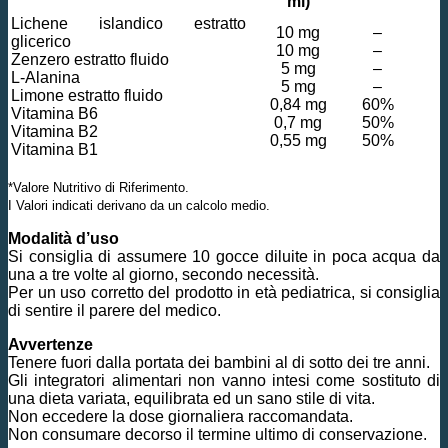
ml)
Lichene islandico estratto
10 mg
–
glicerico
10 mg
–
Zenzero estratto fluido
5 mg
–
L-Alanina
5 mg
–
Limone estratto fluido
0,84 mg
60%
Vitamina B6
0,7 mg
50%
Vitamina B2
0,55 mg
50%
Vitamina B1
*Valore Nutritivo di Riferimento.
I Valori indicati derivano da un calcolo medio.
Modalità d’uso
Si consiglia di assumere 10 gocce diluite in poca acqua da
una a tre volte al giorno, secondo necessità.
Per un uso corretto del prodotto in età pediatrica, si consiglia
di sentire il parere del medico.
Avvertenze
Tenere fuori dalla portata dei bambini al di sotto dei tre anni.
Gli integratori alimentari non vanno intesi come sostituto di
una dieta variata, equilibrata ed un sano stile di vita.
Non eccedere la dose giornaliera raccomandata.
Non consumare decorso il termine ultimo di conservazione.