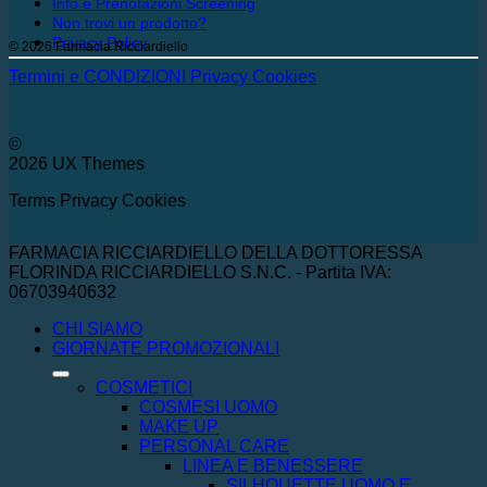
Info e Prenotazioni Screening
Non trovi un prodotto?
Privacy Policy
© 2026 Farmacia Ricciardiello
Termini e CONDIZIONI
Privacy
Cookies
©
2026 UX Themes
Terms
Privacy
Cookies
FARMACIA RICCIARDIELLO DELLA DOTTORESSA
FLORINDA RICCIARDIELLO S.N.C. - Partita IVA:
06703940632
CHI SIAMO
GIORNATE PROMOZIONALI
COSMETICI
COSMESI UOMO
MAKE UP
PERSONAL CARE
LINEA E BENESSERE
SILHOUETTE UOMO E