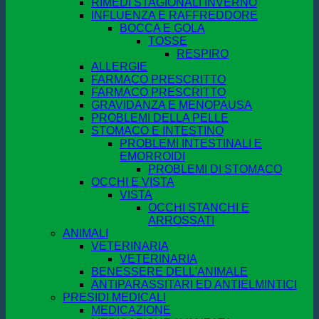
RIMEDI STAGIONALI INVERNO
INFLUENZA E RAFFREDDORE
BOCCA E GOLA
TOSSE
RESPIRO
ALLERGIE
FARMACO PRESCRITTO
FARMACO PRESCRITTO
GRAVIDANZA E MENOPAUSA
PROBLEMI DELLA PELLE
STOMACO E INTESTINO
PROBLEMI INTESTINALI E
EMORROIDI
PROBLEMI DI STOMACO
OCCHI E VISTA
VISTA
OCCHI STANCHI E
ARROSSATI
ANIMALI
VETERINARIA
VETERINARIA
BENESSERE DELL'ANIMALE
ANTIPARASSITARI ED ANTIELMINTICI
PRESIDI MEDICALI
MEDICAZIONE