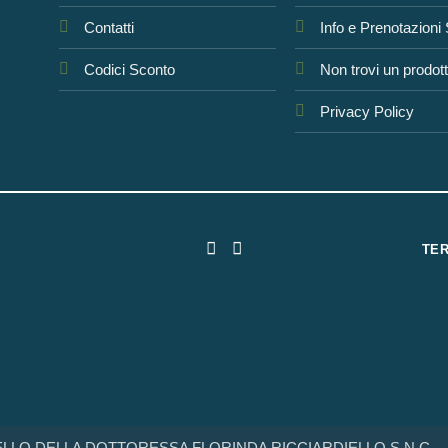
Contatti
Info e Prenotazioni
Codici Sconto
Non trovi un prodot
Privacy Policy
TER
LO DELLA DOTTORESSA FLORINDA RICCIARDIELLO S.N.C. - Par