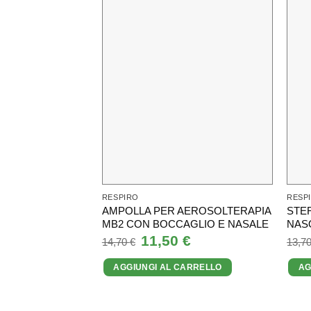
RESPIRO
RESP
AMPOLLA PER AEROSOLTERAPIA
STE
MB2 CON BOCCAGLIO E NASALE
NAS
Il
11,50
€
Il
14,70
€
13,7
prezzo
prezzo
originale
attuale
AGGIUNGI AL CARRELLO
AG
era:
è:
14,70 €.
11,50 €.