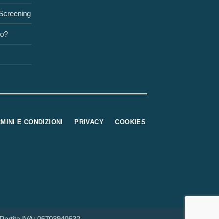
 Screening
to?
MINI E CONDIZIONI
PRIVACY
COOKIES
tita IVA: 06703940632