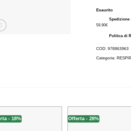
er
15
Esaurito
Spedizione 
59,90€
Politica di 
COD:
978863963
Categoria:
RESPI
rta - 18%
Offerta - 28%