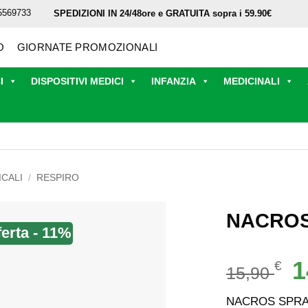
5569733
SPEDIZIONI IN 24/48ore e GRATUITA sopra i 59.90€
O
GIORNATE PROMOZIONALI
I
DISPOSITIVI MEDICI
INFANZIA
MEDICINALI
CALI
/
RESPIRO
NACROS
ferta - 11%
Il
1
€
15,90
p
or
NACROS SPRA