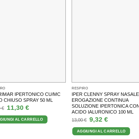
IRO
RESPIRO
RIMAR IPERTONICO CU/MC
IPER CLENNY SPRAY NASAL
O CHIUSO SPRAY 50 ML
EROGAZIONE CONTINUA
SOLUZIONE IPERTONICA CO
Il
11,30
€
Il
0
€
prezzo
prezzo
ACIDO IALURONICO 100 ML
originale
attuale
Il
9,32
€
Il
13,00
€
GIUNGI AL CARRELLO
era:
è:
prezzo
prezzo
13,70 €.
11,30 €.
originale
attuale
AGGIUNGI AL CARRELLO
era:
è:
13,00 €.
9,32 €.