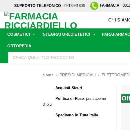
Salta
FARMACIA
: 081
SUPPORTO TELEFONICO
: 0813931606
ai
contenuti
CHI SIAM
COSMETICI
INTEGRATORI/DIETETICI
PARAFARMAC
ORTOPEDIA
Ricerca
prodotti
Home
/
PRESIDI MEDICALI
/
ELETTROMEDI
Acquisti Sicuri
Of
Politica di Reso
:
per saperne
di più
Spediamo in Tutta Italia