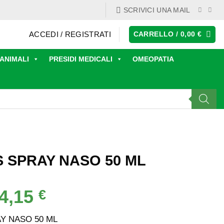
SCRIVICI UNA MAIL
ACCEDI / REGISTRATI
CARRELLO /
0,00
€
ANIMALI
PRESIDI MEDICALI
OMEOPATIA
 SPRAY NASO 50 ML
4,15
Il
€
rezzo
prezzo
iginale
attuale
Y NASO 50 ML