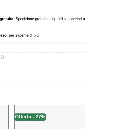
a:
è:
,90 €.
14,15 €.
gratuita
: Spedizione gratuita sugli ordini superiori a
Reso
:
per saperne di più
RO
Offerta - 27%
Offerta - 2%