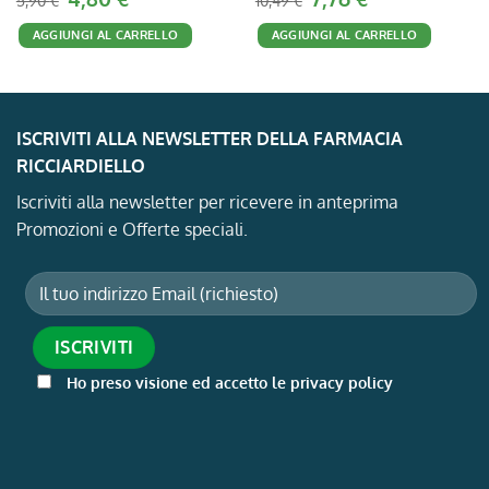
5,90
€
10,49
€
prezzo
prezzo
prezzo
prezzo
originale
attuale
originale
attuale
AGGIUNGI AL CARRELLO
AGGIUNGI AL CARRELLO
era:
è:
era:
è:
5,90 €.
4,80 €.
10,49 €.
7,76 €.
ISCRIVITI ALLA NEWSLETTER DELLA FARMACIA
RICCIARDIELLO
Iscriviti alla newsletter per ricevere in anteprima
Promozioni e Offerte speciali.
Ho preso visione ed accetto le privacy policy