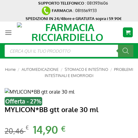
Salta
SUPPORTO TELEFONICO
: 0813931606
FARMACIA
: 0815569733
ai
contenuti
SPEDIZIONI IN 24/48ore e GRATUITA sopra i 59.90€
Ricerca
prodotti
Home
/
AUTOMEDICAZIONE
/
STOMACO E INTESTINO
/
PROBLEMI
INTESTINALI E EMORROIDI
Offerta - 27%
MYLICON*BB gtt orale 30 ml
Il
14,90
Il
€
€
20,46
prezzo
prezzo