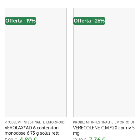
Offerta - 19%
Offerta - 26%
PROBLEMI INTESTINALI E EMORROIDI
PROBLEMI INTESTINALI E EMORROIDI
VEROLAX*AD 6 contenitori
VERECOLENE C.M.*20 cpr riv 5
monodose 6,75 g soluz rett
mg
Il
4,80
€
Il
Il
7,76
€
Il