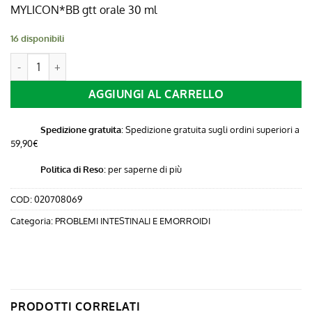
originale
attuale
MYLICON*BB gtt orale 30 ml
era:
è:
16 disponibili
20,46 €.
14,90 €.
MYLICON*BB gtt orale 30 ml quantità
AGGIUNGI AL CARRELLO
Spedizione gratuita
: Spedizione gratuita sugli ordini superiori a
59,90€
Politica di Reso
:
per saperne di più
COD:
020708069
Categoria:
PROBLEMI INTESTINALI E EMORROIDI
PRODOTTI CORRELATI