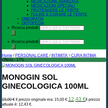
MEDICAZIONE AVANZATA
MEDICAZIONI SPECIALI
PROTEGGERE LE FERITE
PULIRE E CURARE LE FERITE
OMEOPATIA
ORTOPEDIA
Ricerca prodotti
Ricerca prodotti
Home
/
PERSONAL CARE
/
INTIMITA'
/
CURA INTIMA
Offerta - 17%
MONOGIN SOL
GINECOLOGICA 100ML
12,43
€
15,00
€
Il prezzo originale era: 15,00 €.
Il prezzo
attuale è: 12,43 €.