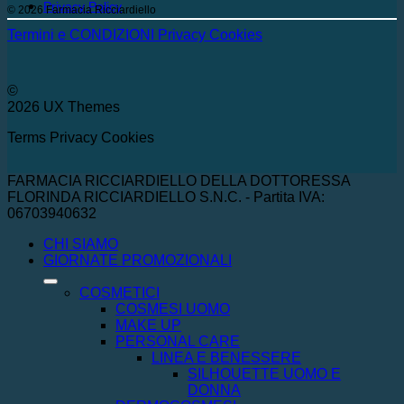
Privacy Policy
© 2026 Farmacia Ricciardiello
Termini e CONDIZIONI
Privacy
Cookies
©
2026 UX Themes
Terms
Privacy
Cookies
FARMACIA RICCIARDIELLO DELLA DOTTORESSA
FLORINDA RICCIARDIELLO S.N.C. - Partita IVA:
06703940632
CHI SIAMO
GIORNATE PROMOZIONALI
COSMETICI
COSMESI UOMO
MAKE UP
PERSONAL CARE
LINEA E BENESSERE
SILHOUETTE UOMO E
DONNA