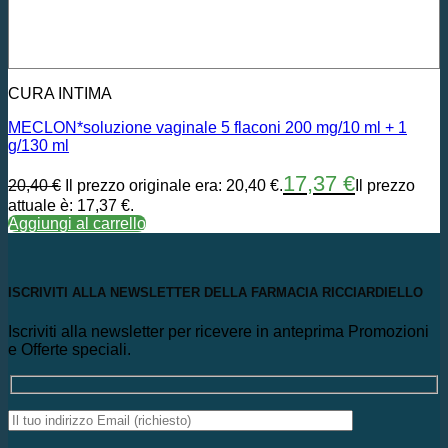
CURA INTIMA
MECLON*soluzione vaginale 5 flaconi 200 mg/10 ml + 1
g/130 ml
17,37
€
20,40
€
Il prezzo originale era: 20,40 €.
Il prezzo
attuale è: 17,37 €.
Aggiungi al carrello
ISCRIVITI ALLA NEWSLETTER DELLA FARMACIA RICCIARDIELLO
Iscriviti alla newsletter per ricevere in anteprima Promozioni
e Offerte speciali.