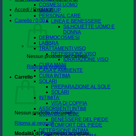
COSMESI UOMO
Accedi / Registrati
MAKE UP
PERSONAL CARE
Carrello /
0,00
€
LINEA E BENESSERE
SILHOUETTE UOMO E
DONNA
DERMOCOSMESI
LABBRA
TRATTAMENTI VISO
DETERSIONE VISO
Nessun prodotto nel carrello.
IDRATAZIONE VISO
CURA MANI
Ritorna al negozio
CASA E AMBIENTE
CURA INTIMA
Carrello
SOLARI
PREPARAZIONE AL SOLE
SOLARI
INTIMITA'
VITA DI COPPIA
ASSORBENTI INTIMI
Nessun prodotto nel carrello.
CURA DEL PIEDE
BENESSERE DEL PIEDE
Ritorna al negozio
COMFORT DEL PIEDE
DETERSIONE INTIMA
Modalità di Pagamento accettate
:
CAPELLI IGIENE E CURA