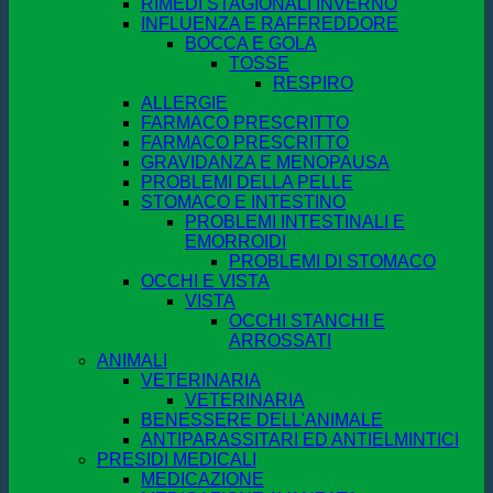
RIMEDI STAGIONALI INVERNO
INFLUENZA E RAFFREDDORE
BOCCA E GOLA
TOSSE
RESPIRO
ALLERGIE
FARMACO PRESCRITTO
FARMACO PRESCRITTO
GRAVIDANZA E MENOPAUSA
PROBLEMI DELLA PELLE
STOMACO E INTESTINO
PROBLEMI INTESTINALI E
EMORROIDI
PROBLEMI DI STOMACO
OCCHI E VISTA
VISTA
OCCHI STANCHI E
ARROSSATI
ANIMALI
VETERINARIA
VETERINARIA
BENESSERE DELL'ANIMALE
ANTIPARASSITARI ED ANTIELMINTICI
PRESIDI MEDICALI
MEDICAZIONE