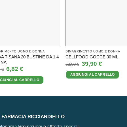
GRIMENTO UOMO E DONNA
DIMAGRIMENTO UOMO E DONNA
A TISANA 20 BUSTINE DA 1,4
CELLFOOD GOCCE 30 ML
UNA
Il
39,90
€
Il
53,00
€
prezzo
prezzo
Il
6,82
€
Il
0
€
originale
attuale
prezzo
prezzo
AGGIUNGI AL CARRELLO
era:
è:
originale
attuale
53,00 €.
39,90 €.
GIUNGI AL CARRELLO
era:
è:
11,00 €.
6,82 €.
A FARMACIA RICCIARDIELLO
 anteprima Promozioni e Offerte speciali.