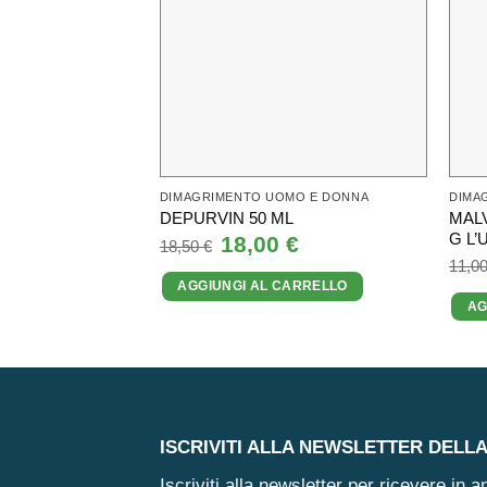
DIMAGRIMENTO UOMO E DONNA
DIMA
MALV
DEPURVIN 50 ML
G L’
Il
18,00
€
Il
18,50
€
prezzo
prezzo
11,0
originale
attuale
AGGIUNGI AL CARRELLO
era:
è:
18,50 €.
18,00 €.
AG
ISCRIVITI ALLA NEWSLETTER DELL
Iscriviti alla newsletter per ricevere in