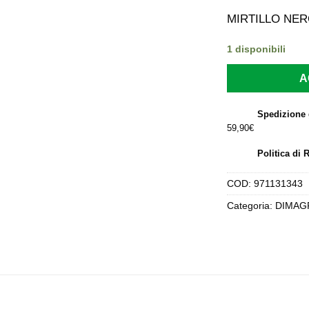
p
or
MIRTILLO NER
er
22
1 disponibili
A
Spedizione 
59,90€
Politica di 
COD:
971131343
Categoria:
DIMAG