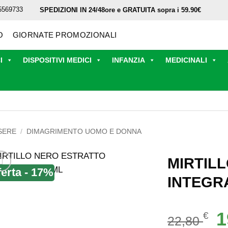
5569733
SPEDIZIONI IN 24/48ore e GRATUITA sopra i 59.90€
O
GIORNATE PROMOZIONALI
I
DISPOSITIVI MEDICI
INFANZIA
MEDICINALI
SERE
/
DIMAGRIMENTO UOMO E DONNA
MIRTIL
ferta - 17%
INTEGR
Il
1
€
22,80