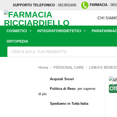
Salta
FARMACIA
: 081
SUPPORTO TELEFONICO
: 0813931606
ai
contenuti
CHI SIAM
COSMETICI
INTEGRATORI/DIETETICI
PARAFARMAC
ORTOPEDIA
Ricerca
prodotti
Home
/
PERSONAL CARE
/
LINEA E BENES
Acquisti Sicuri
Of
Politica di Reso
:
per saperne
di più
Spediamo in Tutta Italia