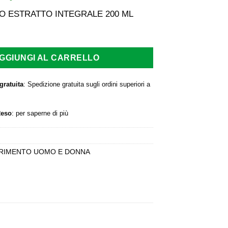
rezzo
prezzo
iginale
attuale
O ESTRATTO INTEGRALE 200 ML
a:
è:
,80 €.
19,00 €.
GGIUNGI AL CARRELLO
gratuita
: Spedizione gratuita sugli ordini superiori a
Reso
:
per saperne di più
RIMENTO UOMO E DONNA