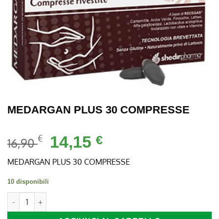
MEDARGAN PLUS 30 COMPRESSE
Il
Il
€
14,15
€
16,90
prezzo
prezzo
originale
attuale
MEDARGAN PLUS 30 COMPRESSE
era:
è:
10 disponibili
16,90 €.
14,15 €.
MEDARGAN PLUS 30 COMPRESSE quantità