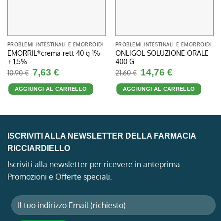
PROBLEMI INTESTINALI E EMORROIDI
PROBLEMI INTESTINALI E EMORROIDI
EMORRIL*crema rett 40 g 1%
ONLIGOL SOLUZIONE ORALE
+ 1,5%
400 G
Il
Il
Il
Il
7,63
€
14,76
€
10,90
€
21,60
€
prezzo
prezzo
prezzo
prezzo
originale
attuale
originale
attuale
era:
è:
era:
è:
AGGIUNGI AL CARRELLO
AGGIUNGI AL CARRELLO
10,90 €.
7,63 €.
21,60 €.
14,76 €.
ISCRIVITI ALLA NEWSLETTER DELLA FARMACIA
RICCIARDIELLO
Iscriviti alla newsletter per ricevere in anteprima
Promozioni e Offerte speciali.