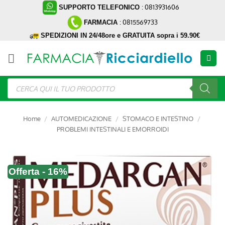
Salta
: 0813931606
SUPPORTO TELEFONICO
ai
: 0815569733
FARMACIA
contenuti
SPEDIZIONI IN 24/48ore e GRATUITA sopra i 59.90€
Ricerca
prodotti
Home
/
AUTOMEDICAZIONE
/
STOMACO E INTESTINO
/
PROBLEMI INTESTINALI E EMORROIDI
Offerta - 16%