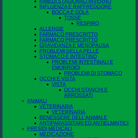
RIMEDI STAGIONALI INVERNO
INFLUENZA E RAFFREDDORE
BOCCA E GOLA
TOSSE
RESPIRO
ALLERGIE
FARMACO PRESCRITTO
FARMACO PRESCRITTO
GRAVIDANZA E MENOPAUSA
PROBLEMI DELLA PELLE
STOMACO E INTESTINO
PROBLEMI INTESTINALI E
EMORROIDI
PROBLEMI DI STOMACO
OCCHI E VISTA
VISTA
OCCHI STANCHI E
ARROSSATI
ANIMALI
VETERINARIA
VETERINARIA
BENESSERE DELL'ANIMALE
ANTIPARASSITARI ED ANTIELMINTICI
PRESIDI MEDICALI
MEDICAZIONE