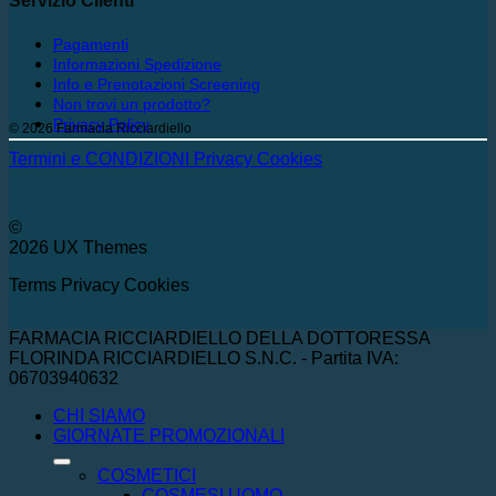
Servizio Clienti
Pagamenti
Informazioni Spedizione
Info e Prenotazioni Screening
Non trovi un prodotto?
Privacy Policy
© 2026 Farmacia Ricciardiello
Termini e CONDIZIONI
Privacy
Cookies
©
2026 UX Themes
Terms
Privacy
Cookies
FARMACIA RICCIARDIELLO DELLA DOTTORESSA
FLORINDA RICCIARDIELLO S.N.C. - Partita IVA:
06703940632
CHI SIAMO
GIORNATE PROMOZIONALI
COSMETICI
COSMESI UOMO