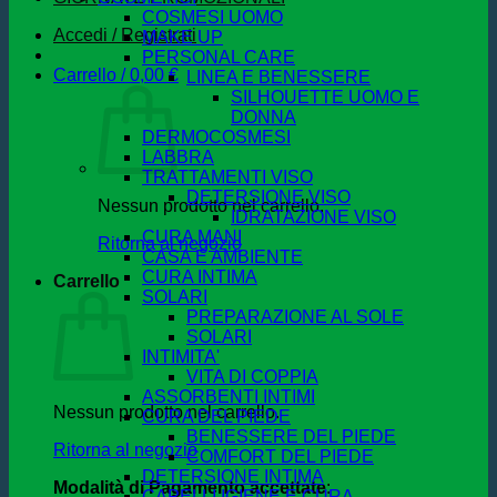
COSMESI UOMO
Accedi / Registrati
MAKE UP
PERSONAL CARE
Carrello /
0,00
€
LINEA E BENESSERE
SILHOUETTE UOMO E
DONNA
DERMOCOSMESI
LABBRA
TRATTAMENTI VISO
DETERSIONE VISO
Nessun prodotto nel carrello.
IDRATAZIONE VISO
CURA MANI
Ritorna al negozio
CASA E AMBIENTE
CURA INTIMA
Carrello
SOLARI
PREPARAZIONE AL SOLE
SOLARI
INTIMITA'
VITA DI COPPIA
ASSORBENTI INTIMI
Nessun prodotto nel carrello.
CURA DEL PIEDE
BENESSERE DEL PIEDE
Ritorna al negozio
COMFORT DEL PIEDE
DETERSIONE INTIMA
Modalità di Pagamento accettate
:
CAPELLI IGIENE E CURA