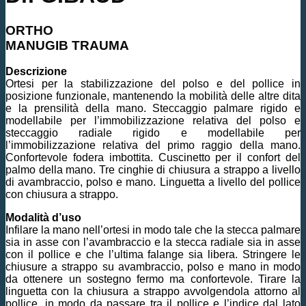
ORTHO
MANUGIB TRAUMA
Descrizione
Ortesi per la stabilizzazione del polso e del pollice in
posizione funzionale, mantenendo la mobilità delle altre dita
e la prensilità della mano. Steccaggio palmare rigido e
modellabile per l’immobilizzazione relativa del polso e
steccaggio radiale rigido e modellabile per
l’immobilizzazione relativa del primo raggio della mano.
Confortevole fodera imbottita. Cuscinetto per il confort del
palmo della mano. Tre cinghie di chiusura a strappo a livello
di avambraccio, polso e mano. Linguetta a livello del pollice
con chiusura a strappo.
Modalità d’uso
Infilare la mano nell’ortesi in modo tale che la stecca palmare
sia in asse con l’avambraccio e la stecca radiale sia in asse
con il pollice e che l’ultima falange sia libera. Stringere le
chiusure a strappo su avambraccio, polso e mano in modo
da ottenere un sostegno fermo ma confortevole. Tirare la
linguetta con la chiusura a strappo avvolgendola attorno al
pollice, in modo da passare tra il pollice e l’indice dal lato