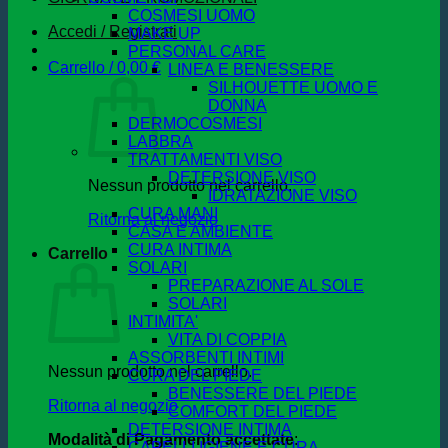
COSMESI UOMO
Accedi / Registrati
MAKE UP
PERSONAL CARE
Carrello /
0,00
€
LINEA E BENESSERE
SILHOUETTE UOMO E
DONNA
DERMOCOSMESI
LABBRA
TRATTAMENTI VISO
DETERSIONE VISO
Nessun prodotto nel carrello.
IDRATAZIONE VISO
CURA MANI
Ritorna al negozio
CASA E AMBIENTE
CURA INTIMA
Carrello
SOLARI
PREPARAZIONE AL SOLE
SOLARI
INTIMITA'
VITA DI COPPIA
ASSORBENTI INTIMI
Nessun prodotto nel carrello.
CURA DEL PIEDE
BENESSERE DEL PIEDE
Ritorna al negozio
COMFORT DEL PIEDE
DETERSIONE INTIMA
Modalità di Pagamento accettate
:
CAPELLI IGIENE E CURA