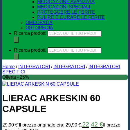
MEDICAZIONE AVANZATA
MEDICAZIONI SPECIALI
PROTEGGERE LE FERITE
PULIRE E CURARE LE FERITE
OMEOPATIA
ORTOPEDIA
Ricerca prodotti
Ricerca prodotti
Home
/
INTEGRATORI
/
INTEGRATORI
/
INTEGRATORI
SPECIFICI
Offerta - 25%
LIERAC ARKESKIN 60
CAPSULE
22,42
€
29,90
€
Il prezzo originale era: 29,90 €.
Il prezzo