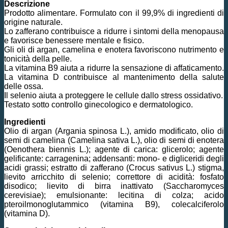
Descrizione
Prodotto alimentare. Formulato con il 99,9% di ingredienti di
origine naturale.
Lo zafferano contribuisce a ridurre i sintomi della menopausa
e favorisce benessere mentale e fisico.
Gli oli di argan, camelina e enotera favoriscono nutrimento e
tonicità della pelle.
La vitamina B9 aiuta a ridurre la sensazione di affaticamento.
La vitamina D contribuisce al mantenimento della salute
delle ossa.
Il selenio aiuta a proteggere le cellule dallo stress ossidativo.
Testato sotto controllo ginecologico e dermatologico.
Ingredienti
Olio di argan (Argania spinosa L.), amido modificato, olio di
semi di camelina (Camelina sativa L.), olio di semi di enotera
(Oenothera biennis L.); agente di carica: glicerolo; agente
gelificante: carragenina; addensanti: mono- e digliceridi degli
acidi grassi; estratto di zafferano (Crocus sativus L.) stigma,
lievito arricchito di selenio; correttore di acidità: fosfato
disodico; lievito di birra inattivato (Saccharomyces
cerevisiae); emulsionante: lecitina di colza; acido
pteroilmonoglutammico (vitamina B9), colecalciferolo
(vitamina D).