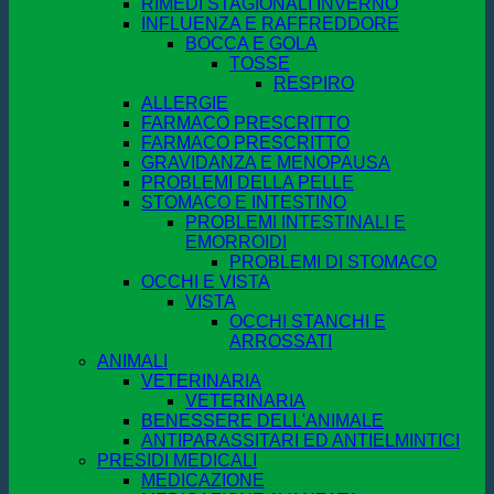
RIMEDI STAGIONALI INVERNO
INFLUENZA E RAFFREDDORE
BOCCA E GOLA
TOSSE
RESPIRO
ALLERGIE
FARMACO PRESCRITTO
FARMACO PRESCRITTO
GRAVIDANZA E MENOPAUSA
PROBLEMI DELLA PELLE
STOMACO E INTESTINO
PROBLEMI INTESTINALI E
EMORROIDI
PROBLEMI DI STOMACO
OCCHI E VISTA
VISTA
OCCHI STANCHI E
ARROSSATI
ANIMALI
VETERINARIA
VETERINARIA
BENESSERE DELL'ANIMALE
ANTIPARASSITARI ED ANTIELMINTICI
PRESIDI MEDICALI
MEDICAZIONE