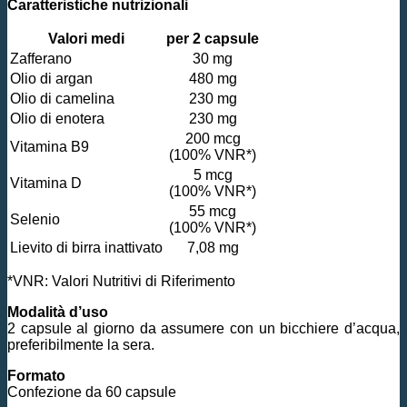
Caratteristiche nutrizionali
Valori medi
per 2 capsule
Zafferano
30 mg
Olio di argan
480 mg
Olio di camelina
230 mg
Olio di enotera
230 mg
200 mcg
Vitamina B9
(100% VNR*)
5 mcg
Vitamina D
(100% VNR*)
55 mcg
Selenio
(100% VNR*)
Lievito di birra inattivato
7,08 mg
*VNR: Valori Nutritivi di Riferimento
Modalità d’uso
2 capsule al giorno da assumere con un bicchiere d’acqua,
preferibilmente la sera.
Formato
Confezione da 60 capsule