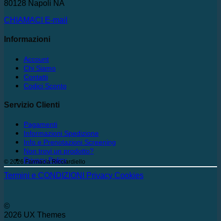
80128 Napoli NA
CHIAMACI
E-mail
Informazioni
Account
Chi Siamo
Contatti
Codici Sconto
Servizio Clienti
Pagamenti
Informazioni Spedizione
Info e Prenotazioni Screening
Non trovi un prodotto?
Privacy Policy
© 2026 Farmacia Ricciardiello
Termini e CONDIZIONI
Privacy
Cookies
©
2026 UX Themes