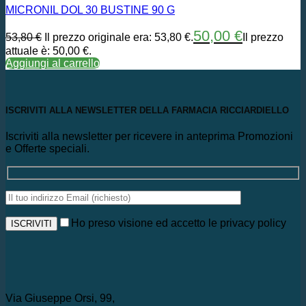
MICRONIL DOL 30 BUSTINE 90 G
50,00
€
53,80
€
Il prezzo originale era: 53,80 €.
Il prezzo
attuale è: 50,00 €.
Aggiungi al carrello
ISCRIVITI ALLA NEWSLETTER DELLA FARMACIA RICCIARDIELLO
Iscriviti alla newsletter per ricevere in anteprima Promozioni
e Offerte speciali.
Ho preso visione ed accetto le privacy policy
Via Giuseppe Orsi, 99,