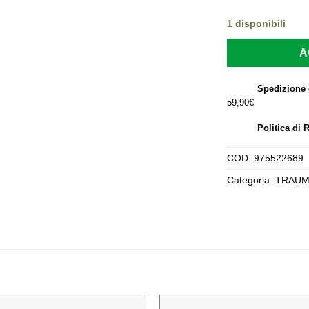
er
36
1 disponibili
A
Spedizione 
59,90€
Politica di 
COD:
975522689
Categoria:
TRAUM