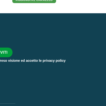
era:
è:
era:
14,30 €.
10,00 €.
24,50 €.
reso visione ed accetto le privacy policy