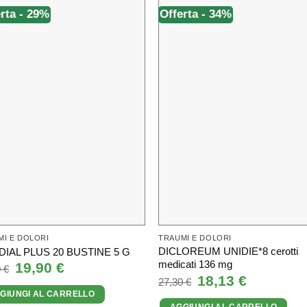
rta - 29%
Offerta - 34%
MI E DOLORI
TRAUMI E DOLORI
DICLOREUM UNIDIE*8 cerotti
IAL PLUS 20 BUSTINE 5 G
medicati 136 mg
Il
19,90
€
Il
0
€
prezzo
prezzo
Il
18,13
€
Il
27,30
€
originale
attuale
prezzo
prezzo
GIUNGI AL CARRELLO
era:
è:
originale
attuale
27,90 €.
19,90 €.
AGGIUNGI AL CARRELLO