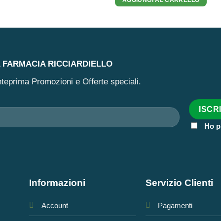
era:
è:
27,30 €.
18,13 €.
A FARMACIA RICCIARDIELLO
 anteprima Promozioni e Offerte speciali.
Ho p
Informazioni
Servizio Clienti
Account
Pagamenti