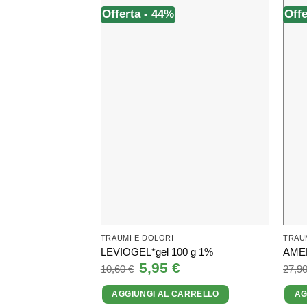
Offerta - 44%
Offe
TRAUMI E DOLORI
TRAU
LEVIOGEL*gel 100 g 1%
AMED
Il
5,95
€
Il
10,60
€
27,9
prezzo
prezzo
originale
attuale
AGGIUNGI AL CARRELLO
AG
era:
è:
10,60 €.
5,95 €.