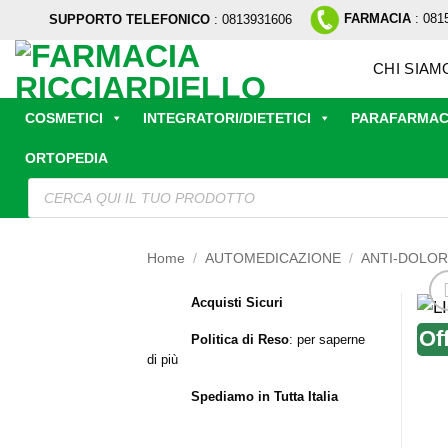
Salta
FARMACIA
: 081
SUPPORTO TELEFONICO
: 0813931606
ai
contenuti
CHI SIAM
COSMETICI
INTEGRATORI/DIETETICI
PARAFARMAC
ORTOPEDIA
Ricerca
prodotti
Home
/
AUTOMEDICAZIONE
/
ANTI-DOLO
Acquisti Sicuri
Of
Politica di Reso
:
per saperne
di più
Spediamo in Tutta Italia