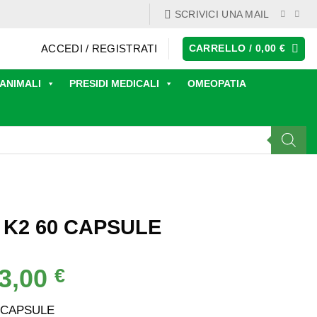
SCRIVICI UNA MAIL
ACCEDI / REGISTRATI
CARRELLO /
0,00
€
ANIMALI
PRESIDI MEDICALI
OMEOPATIA
 K2 60 CAPSULE
3,00
Il
€
rezzo
prezzo
iginale
attuale
0 CAPSULE