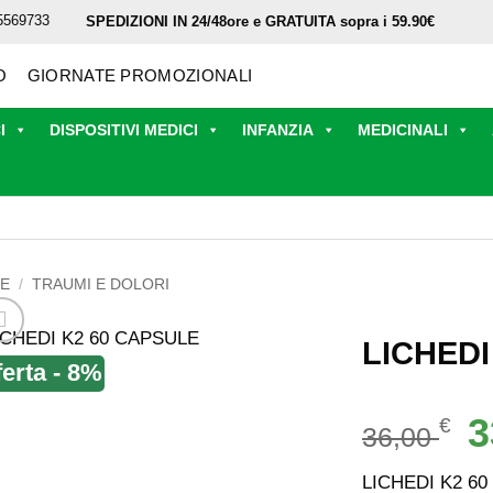
5569733
SPEDIZIONI IN 24/48ore e GRATUITA sopra i 59.90€
O
GIORNATE PROMOZIONALI
I
DISPOSITIVI MEDICI
INFANZIA
MEDICINALI
RE
/
TRAUMI E DOLORI
LICHEDI
ferta - 8%
Il
3
€
36,00
p
or
LICHEDI K2 6