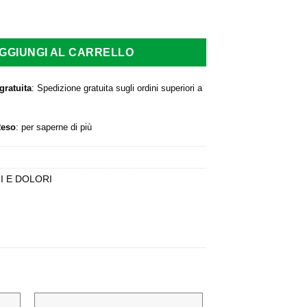
a:
è:
,00 €.
33,00 €.
GGIUNGI AL CARRELLO
gratuita
: Spedizione gratuita sugli ordini superiori a
Reso
:
per saperne di più
I E DOLORI