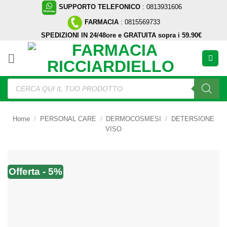
Salta
SUPPORTO TELEFONICO
: 0813931606
ai
FARMACIA
: 0815569733
contenuti
SPEDIZIONI IN 24/48ore e GRATUITA sopra i 59.90€
Ricerca
prodotti
Home
/
PERSONAL CARE
/
DERMOCOSMESI
/
DETERSIONE
VISO
Offerta - 5%