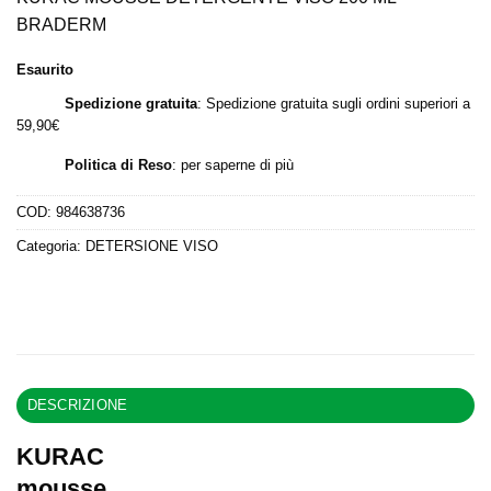
era:
è:
BRADERM
17,90 €.
16,98 €.
Esaurito
Spedizione gratuita
: Spedizione gratuita sugli ordini superiori a
59,90€
Politica di Reso
:
per saperne di più
COD:
984638736
Categoria:
DETERSIONE VISO
DESCRIZIONE
KURAC
mousse