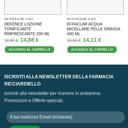
DETERSIONE VISO
DETERSIONE VISO
DEFENCE LOZIONE
EFFACLAR ACQUA
TONIFICANTE
MICELLARE PELLE GRASSA
RINFRESCANTE 200 ML
400 ML
Il
Il
Il
Il
14,88
€
14,11
€
18,90
€
19,99
€
prezzo
prezzo
prezzo
prezzo
originale
attuale
originale
attuale
AGGIUNGI AL CARRELLO
AGGIUNGI AL CARRELLO
era:
è:
era:
è:
18,90 €.
14,88 €.
19,99 €.
14,11 €.
ISCRIVITI ALLA NEWSLETTER DELLA FARMACIA
RICCIARDIELLO
Iscriviti alla newsletter per ricevere in anteprima
Promozioni e Offerte speciali.