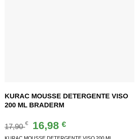
KURAC MOUSSE DETERGENTE VISO
200 ML BRADERM
Il
Il
16,98
€
€
17,90
prezzo
prezzo
originale
attuale
KURAC MOUSSE DETERGENTE VISO 200 ML