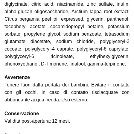
diglycinate, citric acid, niacinamide, zinc sulfate, inulin,
alpha-glucan oligosaccharide, Arctium lappa root extract,
Citrus bergamia peel oil expressed, glycerin, panthenol,
tocopheryl acetate, cocamidopropyl betaine, potassium
sorbate, propylene glycol, sodium benzoate, tetrasodium
glutamate diacetate, sodium chloride, polyglyceryl-3
cocoate, polyglyceryl-4 caprate, polyglyceryl-6 caprylate,
polyglyceryl-6 ricinoleate, ethylhexylglycerin,
phenoxyethanol, D- limonene, linalool, gamma-terpinene.
Avvertenze
Tenere fuori dalla portata dei bambini. Evitare il contatto
con gli occhi, in caso di contatto risciacquare con
abbondante acqua fredda. Uso esterno.
Conservazione
Validità post-apertura: 12 mesi.