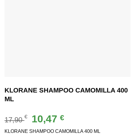
KLORANE SHAMPOO CAMOMILLA 400
ML
Il
Il
10,47
€
€
17,90
prezzo
prezzo
originale
attuale
KLORANE SHAMPOO CAMOMILLA 400 ML