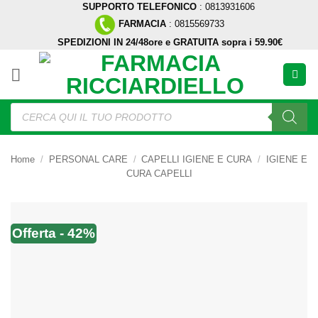
SUPPORTO TELEFONICO
: 0813931606
Salta
FARMACIA
: 0815569733
ai
SPEDIZIONI IN 24/48ore e GRATUITA sopra i 59.90€
contenuti
Ricerca
prodotti
Home
/
PERSONAL CARE
/
CAPELLI IGIENE E CURA
/
IGIENE E
CURA CAPELLI
Offerta - 42%