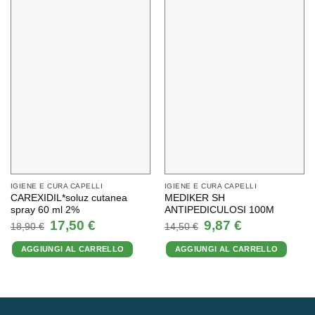
IGIENE E CURA CAPELLI
IGIENE E CURA CAPELLI
CAREXIDIL*soluz cutanea
MEDIKER SH
spray 60 ml 2%
ANTIPEDICULOSI 100M
Il
Il
Il
Il
17,50
€
9,87
€
18,90
€
14,50
€
prezzo
prezzo
prezzo
prezzo
originale
attuale
originale
attuale
AGGIUNGI AL CARRELLO
AGGIUNGI AL CARRELLO
era:
è:
era:
è:
18,90 €.
17,50 €.
14,50 €.
9,87 €.