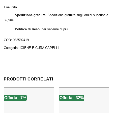
era:
è:
Esaurito
17,90 €.
10,47 €.
Spedizione gratuita
: Spedizione gratuita sugli ordini superiori a
59,90€
Politica di Reso
:
per saperne di più
COD:
983592419
Categoria:
IGIENE E CURA CAPELLI
PRODOTTI CORRELATI
Offerta - 7%
Offerta - 32%