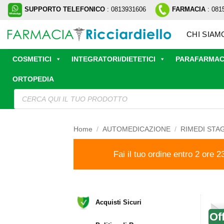
Salta
SUPPORTO TELEFONICO
: 0813931606
FARMACIA
: 081
ai
contenuti
CHI SIAM
COSMETICI
INTEGRATORI/DIETETICI
PARAFARMAC
ORTOPEDIA
Ricerca
prodotti
Home
/
AUTOMEDICAZIONE
/
RIMEDI STA
Fai il tuo ordine entro 2 ore 2
Acquisti Sicuri
Of