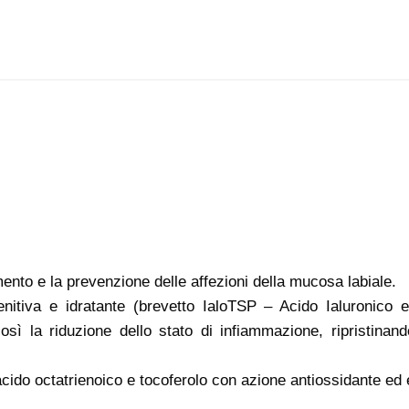
mento e la prevenzione delle affezioni della mucosa labiale.
lenitiva e idratante (brevetto IaloTSP – Acido Ialuronico 
sì la riduzione dello stato di infiammazione, ripristinan
do octatrienoico e tocoferolo con azione antiossidante ed 