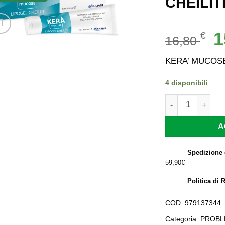
CHEILIT
Il
1
€
16,80
p
or
KERA’ MUCOSE
er
16
4 disponibili
KERA' MUCOSE L
A
Spedizione 
59,90€
Politica di 
COD:
979137344
Categoria:
PROBL