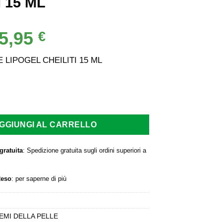
I 15 ML
5,95
Il
€
rezzo
prezzo
iginale
attuale
 LIPOGEL CHEILITI 15 ML
a:
è:
,80 €.
15,95 €.
IPOGEL CHEILITI 15 ML quantità
GGIUNGI AL CARRELLO
gratuita
: Spedizione gratuita sugli ordini superiori a
Reso
:
per saperne di più
EMI DELLA PELLE