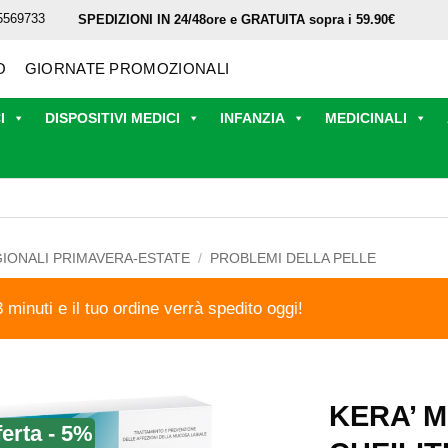
5569733
SPEDIZIONI IN 24/48ore e GRATUITA sopra i 59.90€
O
GIORNATE PROMOZIONALI
I
DISPOSITIVI MEDICI
INFANZIA
MEDICINALI
GIONALI PRIMAVERA-ESTATE
/
PROBLEMI DELLA PELLE
3 minuti e il tuo ordine verrà spedito oggi!
KERA’ 
ferta - 5%