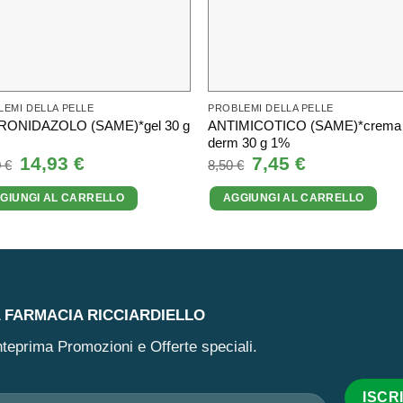
EMI DELLA PELLE
PROBLEMI DELLA PELLE
ONIDAZOLO (SAME)*gel 30 g
ANTIMICOTICO (SAME)*crema
derm 30 g 1%
Il
14,93
€
Il
Il
7,45
€
Il
0
€
8,50
€
prezzo
prezzo
prezzo
prezzo
originale
attuale
originale
attuale
GIUNGI AL CARRELLO
AGGIUNGI AL CARRELLO
era:
è:
era:
è:
16,50 €.
14,93 €.
8,50 €.
7,45 €.
A FARMACIA RICCIARDIELLO
 anteprima Promozioni e Offerte speciali.