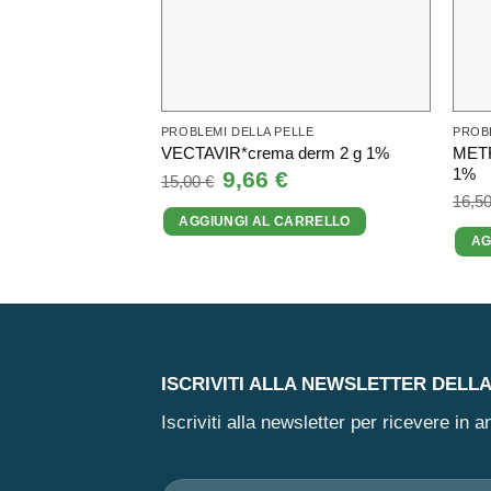
PROBLEMI DELLA PELLE
PROBL
METR
VECTAVIR*crema derm 2 g 1%
1%
Il
9,66
€
Il
15,00
€
prezzo
prezzo
16,5
originale
attuale
AGGIUNGI AL CARRELLO
era:
è:
15,00 €.
9,66 €.
AG
ISCRIVITI ALLA NEWSLETTER DELL
Iscriviti alla newsletter per ricevere in