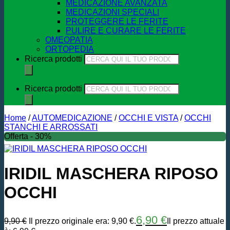
MEDICAZIONE AVANZATA
MEDICAZIONI SPECIALI
PROTEGGERE LE FERITE
PULIRE E CURARE LE FERITE
OMEOPATIA
ORTOPEDIA
Ricerca prodotti
Ricerca prodotti
Home
/
AUTOMEDICAZIONE
/
OCCHI E VISTA
/
OCCHI
STANCHI E ARROSSATI
Offerta - 30%
IRIDIL MASCHERA RIPOSO
OCCHI
6,90
€
9,90
€
Il prezzo originale era: 9,90 €.
Il prezzo attuale