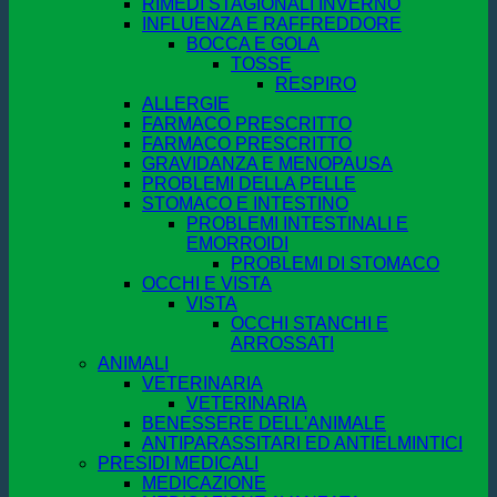
RIMEDI STAGIONALI INVERNO
INFLUENZA E RAFFREDDORE
BOCCA E GOLA
TOSSE
RESPIRO
ALLERGIE
FARMACO PRESCRITTO
FARMACO PRESCRITTO
GRAVIDANZA E MENOPAUSA
PROBLEMI DELLA PELLE
STOMACO E INTESTINO
PROBLEMI INTESTINALI E
EMORROIDI
PROBLEMI DI STOMACO
OCCHI E VISTA
VISTA
OCCHI STANCHI E
ARROSSATI
ANIMALI
VETERINARIA
VETERINARIA
BENESSERE DELL'ANIMALE
ANTIPARASSITARI ED ANTIELMINTICI
PRESIDI MEDICALI
MEDICAZIONE