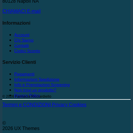
80128 Napoli NA
CHIAMACI
E-mail
Informazioni
Account
Chi Siamo
Contatti
Codici Sconto
Servizio Clienti
Pagamenti
Informazioni Spedizione
Info e Prenotazioni Screening
Non trovi un prodotto?
Privacy Policy
© 2026 Farmacia Ricciardiello
Termini e CONDIZIONI
Privacy
Cookies
©
2026 UX Themes