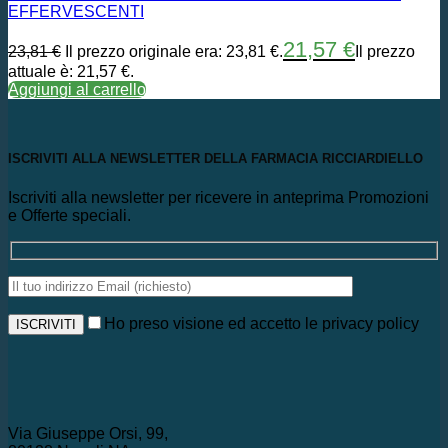
EFFERVESCENTI
21,57
€
23,81
€
Il prezzo originale era: 23,81 €.
Il prezzo
attuale è: 21,57 €.
Aggiungi al carrello
ISCRIVITI ALLA NEWSLETTER DELLA FARMACIA RICCIARDIELLO
Iscriviti alla newsletter per ricevere in anteprima Promozioni
e Offerte speciali.
Ho preso visione ed accetto le privacy policy
Via Giuseppe Orsi, 99,