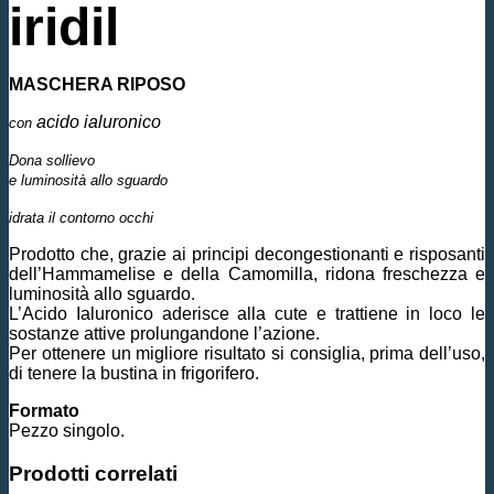
iridil
MASCHERA RIPOSO
acido ialuronico
con
Dona sollievo
e luminosità allo sguardo
idrata il contorno occhi
Prodotto che, grazie ai principi decongestionanti e risposanti
dell’Hammamelise e della Camomilla, ridona freschezza e
luminosità allo sguardo.
L’Acido Ialuronico aderisce alla cute e trattiene in loco le
sostanze attive prolungandone l’azione.
Per ottenere un migliore risultato si consiglia, prima dell’uso,
di tenere la bustina in frigorifero.
Formato
Pezzo singolo.
Prodotti correlati