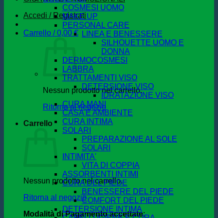
COSMESI UOMO
Accedi / Registrati
MAKE UP
PERSONAL CARE
Carrello /
0,00
€
LINEA E BENESSERE
SILHOUETTE UOMO E
DONNA
DERMOCOSMESI
LABBRA
TRATTAMENTI VISO
DETERSIONE VISO
Nessun prodotto nel carrello.
IDRATAZIONE VISO
CURA MANI
Ritorna al negozio
CASA E AMBIENTE
CURA INTIMA
Carrello
SOLARI
PREPARAZIONE AL SOLE
SOLARI
INTIMITA'
VITA DI COPPIA
ASSORBENTI INTIMI
Nessun prodotto nel carrello.
CURA DEL PIEDE
BENESSERE DEL PIEDE
Ritorna al negozio
COMFORT DEL PIEDE
DETERSIONE INTIMA
Modalità di Pagamento accettate
:
CAPELLI IGIENE E CURA