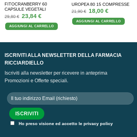
FITOCRANBERRY 60
UROPEA 80 15 COMPRESSE
CAPSULE VEGETALI
Il
Il
18,00
€
21,90
€
prezzo
prezzo
Il
Il
23,84
€
29,80
€
originale
attuale
prezzo
prezzo
AGGIUNGI AL CARRELLO
era:
è:
originale
attuale
21,90 €.
18,00 €.
AGGIUNGI AL CARRELLO
era:
è:
29,80 €.
23,84 €.
ISCRIVITI ALLA NEWSLETTER DELLA FARMACIA
RICCIARDIELLO
Iscriviti alla newsletter per ricevere in anteprima
Promozioni e Offerte speciali.
Ho preso visione ed accetto le privacy policy