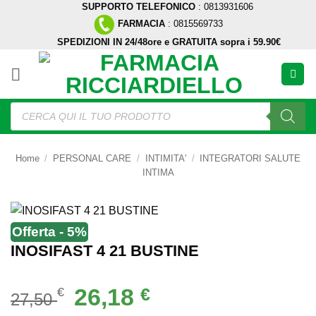
SUPPORTO TELEFONICO
: 0813931606
Salta
FARMACIA
: 0815569733
ai
SPEDIZIONI IN 24/48ore e GRATUITA sopra i 59.90€
contenuti
Ricerca
prodotti
Home
/
PERSONAL CARE
/
INTIMITA'
/
INTEGRATORI SALUTE
INTIMA
Offerta - 5%
INOSIFAST 4 21 BUSTINE
Il
Il
26,18
€
€
27,50
prezzo
prezzo