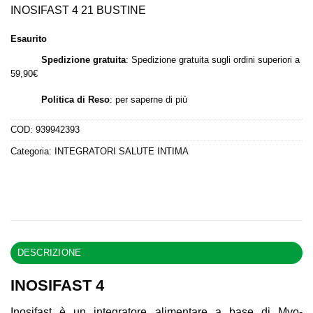
originale
attuale
INOSIFAST 4 21 BUSTINE
era:
è:
Esaurito
27,50 €.
26,18 €.
Spedizione gratuita
: Spedizione gratuita sugli ordini superiori a
59,90€
Politica di Reso
:
per saperne di più
COD:
939942393
Categoria:
INTEGRATORI SALUTE INTIMA
DESCRIZIONE
INOSIFAST 4
Inosifast è un integratore alimentare a base di Myo-