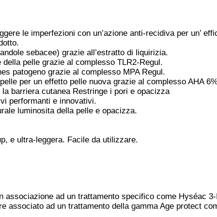
gere le imperfezioni con un’azione anti-recidiva per un’ eff
dotto.
dole sebacee) grazie all’estratto di liquirizia.
se della pelle grazie al complesso TLR2-Regul.
cnes patogeno grazie al complesso MPA Regul.
a pelle per un effetto pelle nuova grazie al complesso AHA 6% 
 la barriera cutanea Restringe i pori e opacizza
ivi performanti e innovativi.
urale luminosita della pelle e opacizza.
, e ultra-leggera. Facile da utilizzare.
in associazione ad un trattamento specifico come Hyséac 3-
re associato ad un trattamento della gamma Age protect com