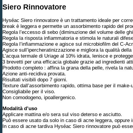
Siero Rinnovatore
Hyséac Siero rinnovatore è un trattamento ideale per correg
break è leggera e permette un assorbimento rapido del pro
Regola l’eccesso di sebo (diminuzione del volume delle ghian
Regola la risposta infiammatoria e stimola le naturali dife
Regola l’infiammazione e agisce sul microbiofilm del C-A
Agisce sull’ipercheratinizzazione e migliora la qualità dell
L’acqua termale di Uriage al 10% idrata, lenisce e protegge
3 brevetti per una efficacia globale grazie ad ingredienti att
Prodotto completo : affina la grana della pelle, rivela la nat
Azione anti-recidiva provata.
Risultati visibili dopo 7 giorni.
Texture dall’assorbimento rapido, ottima base per il make-up
Consigliabile per il viso.
Non comodogeno, ipoallergenico.
Modalità d’uso
Applicare mattina e/o sera sul viso deterso e asciutto.
Può essere usato da solo in caso di acne leggera, oppure 
In caso di acne tardiva Hyséac Siero rinnovatore può esse