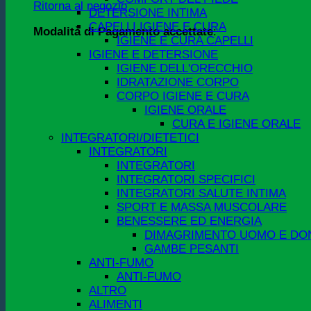
Ritorna al negozio
DETERSIONE INTIMA
CAPELLI IGIENE E CURA
Modalità di Pagamento accettate
:
IGIENE E CURA CAPELLI
IGIENE E DETERSIONE
IGIENE DELL'ORECCHIO
IDRATAZIONE CORPO
CORPO IGIENE E CURA
IGIENE ORALE
CURA E IGIENE ORALE
INTEGRATORI/DIETETICI
INTEGRATORI
INTEGRATORI
INTEGRATORI SPECIFICI
INTEGRATORI SALUTE INTIMA
SPORT E MASSA MUSCOLARE
BENESSERE ED ENERGIA
DIMAGRIMENTO UOMO E DO
GAMBE PESANTI
ANTI-FUMO
ANTI-FUMO
ALTRO
ALIMENTI