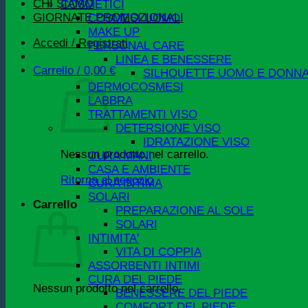
CHI SIAMO
COSMETICI
GIORNATE PROMOZIONALI
COSMESI UOMO
MAKE UP
Accedi / Registrati
PERSONAL CARE
LINEA E BENESSERE
Carrello /
0,00
€
SILHOUETTE UOMO E DONN
DERMOCOSMESI
LABBRA
TRATTAMENTI VISO
DETERSIONE VISO
IDRATAZIONE VISO
Nessun prodotto nel carrello.
CURA MANI
CASA E AMBIENTE
Ritorna al negozio
CURA INTIMA
SOLARI
Carrello
PREPARAZIONE AL SOLE
SOLARI
INTIMITA'
VITA DI COPPIA
ASSORBENTI INTIMI
CURA DEL PIEDE
Nessun prodotto nel carrello.
BENESSERE DEL PIEDE
COMFORT DEL PIEDE