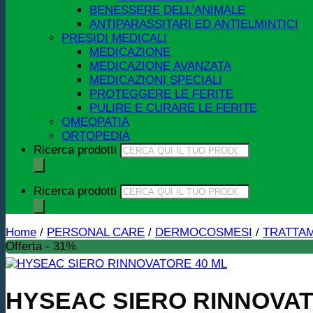
BENESSERE DELL'ANIMALE
ANTIPARASSITARI ED ANTIELMINTICI
PRESIDI MEDICALI
MEDICAZIONE
MEDICAZIONE AVANZATA
MEDICAZIONI SPECIALI
PROTEGGERE LE FERITE
PULIRE E CURARE LE FERITE
OMEOPATIA
ORTOPEDIA
Ricerca prodotti
Ricerca prodotti
Home
/
PERSONAL CARE
/
DERMOCOSMESI
/
TRATTAM
Offerta - 31%
HYSEAC SIERO RINNOVAT