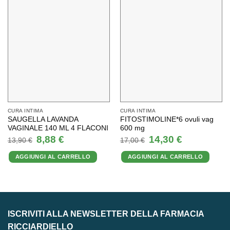
CURA INTIMA
CURA INTIMA
SAUGELLA LAVANDA
FITOSTIMOLINE*6 ovuli vag
VAGINALE 140 ML 4 FLACONI
600 mg
Il
Il
Il
Il
8,88
€
14,30
€
13,90
€
17,00
€
prezzo
prezzo
prezzo
prezzo
originale
attuale
originale
attuale
AGGIUNGI AL CARRELLO
AGGIUNGI AL CARRELLO
era:
è:
era:
è:
13,90 €.
8,88 €.
17,00 €.
14,30 €.
ISCRIVITI ALLA NEWSLETTER DELLA FARMACIA
RICCIARDIELLO