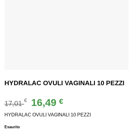
HYDRALAC OVULI VAGINALI 10 PEZZI
Il
Il
16,49
€
€
17,01
prezzo
prezzo
originale
attuale
HYDRALAC OVULI VAGINALI 10 PEZZI
era:
è:
Esaurito
17,01 €.
16,49 €.