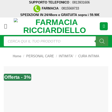
SUPPORTO TELEFONICO
: 0813931606
Salta
FARMACIA
: 0815569733
ai
SPEDIZIONI IN 24/48ore e GRATUITA sopra i 59.90€
contenuti
Ricerca
prodotti
Home
/
PERSONAL CARE
/
INTIMITA'
/
CURA INTIMA
Offerta - 3%