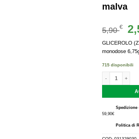
malva
Il
2
€
5,90
pr
ori
GLICEROLO (ZE
era
monodose 6,75g
5,9
715 disponibili
GLICEROLO (ZETA
A
Spedizione 
59,90€
Politica di 
COD:
031329030