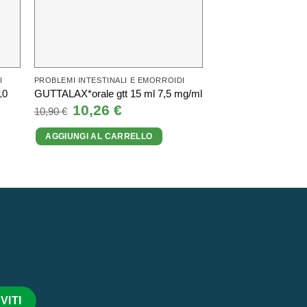
I
PROBLEMI INTESTINALI E EMORROIDI
PROBLEMI INTESTINAL
10
ENTEROGERMINA*o
GUTTALAX*orale gtt 15 ml 7,5 mg/ml
flaconcini 4 mld 5 m
Il
10,26
€
Il
10,90
€
prezzo
prezzo
Il
19,25
€
I
27,90
€
originale
attuale
prezzo
AGGIUNGI AL CARRELLO
era:
è:
originale
10,90 €.
10,26 €.
AGGIUNGI AL CA
era:
27,90 €.