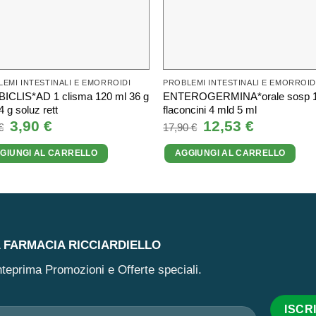
EMI INTESTINALI E EMORROIDI
PROBLEMI INTESTINALI E EMORROID
ICLIS*AD 1 clisma 120 ml 36 g
ENTEROGERMINA*orale sosp 
4 g soluz rett
flaconcini 4 mld 5 ml
Il
3,90
€
Il
Il
12,53
€
Il
€
17,90
€
prezzo
prezzo
prezzo
prezzo
originale
attuale
originale
attuale
GIUNGI AL CARRELLO
AGGIUNGI AL CARRELLO
era:
è:
era:
è:
5,20 €.
3,90 €.
17,90 €.
12,53 €.
A FARMACIA RICCIARDIELLO
 anteprima Promozioni e Offerte speciali.