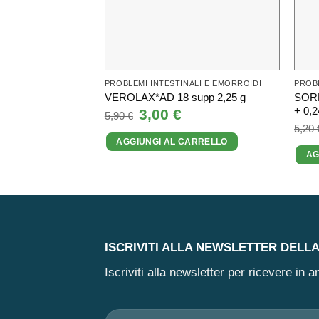
PROBLEMI INTESTINALI E EMORROIDI
PROBL
SORB
VEROLAX*AD 18 supp 2,25 g
+ 0,2
Il
3,00
€
Il
5,90
€
prezzo
prezzo
5,20
originale
attuale
AGGIUNGI AL CARRELLO
era:
è:
5,90 €.
3,00 €.
AG
ISCRIVITI ALLA NEWSLETTER DELL
Iscriviti alla newsletter per ricevere in