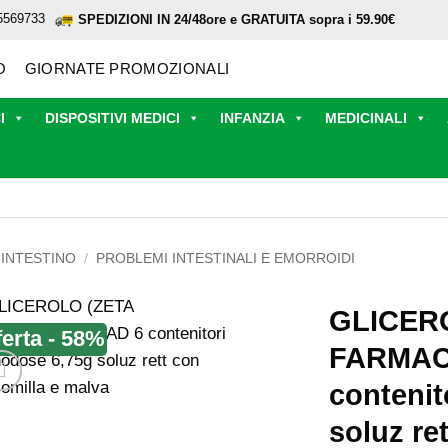
5569733
SPEDIZIONI IN 24/48ore e GRATUITA sopra i 59.90€
O
GIORNATE PROMOZIONALI
I
DISPOSITIVI MEDICI
INFANZIA
MEDICINALI
INTESTINO
/
PROBLEMI INTESTINALI E EMORROIDI
GLICER
ferta - 58%
FARMACE
conteni
soluz re