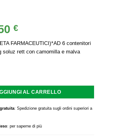
,50
Il
€
ezzo
prezzo
ginale
attuale
TA FARMACEUTICI)*AD 6 contenitori
:
è:
 soluz rett con camomilla e malva
0 €.
2,50 €.
 FARMACEUTICI)*AD 6 contenitori monodose 6,75g soluz rett 
GGIUNGI AL CARRELLO
gratuita
: Spedizione gratuita sugli ordini superiori a
Reso
:
per saperne di più