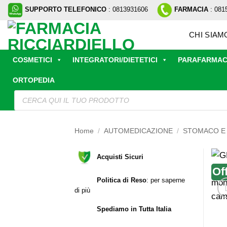
Salta
SUPPORTO TELEFONICO
: 0813931606
FARMACIA
: 081
ai
contenuti
CHI SIAM
COSMETICI
INTEGRATORI/DIETETICI
PARAFARMAC
ORTOPEDIA
Ricerca
prodotti
Home
/
AUTOMEDICAZIONE
/
STOMACO E 
Acquisti Sicuri
Of
Politica di Reso
:
per saperne
di più
Spediamo in Tutta Italia