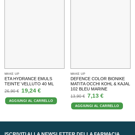
MAKE UP
MAKE UP
ETA HYDRANCE EMULS
DEFENCE COLOR BIONIKE
TEINTE’ VELLUTO 40 ML
MATITA OCCHI KOHL & KAJAL
102 BLEU MARINE
Il
Il
19,24
€
26,90
€
prezzo
prezzo
Il
Il
7,13
€
13,90
€
originale
attuale
prezzo
prezzo
AGGIUNGI AL CARRELLO
era:
è:
originale
attuale
26,90 €.
19,24 €.
AGGIUNGI AL CARRELLO
era:
è:
13,90 €.
7,13 €.
ISCRIVITI ALLA NEWSLETTER DELLA FARMACIA