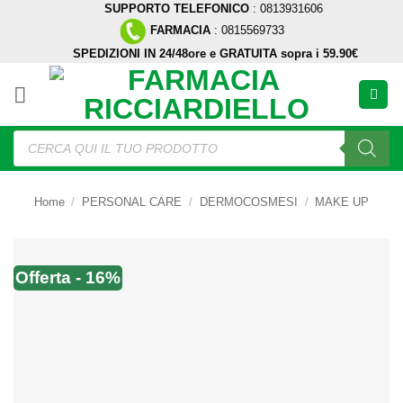
SUPPORTO TELEFONICO
: 0813931606
Salta
FARMACIA
: 0815569733
ai
SPEDIZIONI IN 24/48ore e GRATUITA sopra i 59.90€
contenuti
Ricerca
prodotti
Home
/
PERSONAL CARE
/
DERMOCOSMESI
/
MAKE UP
Offerta - 16%