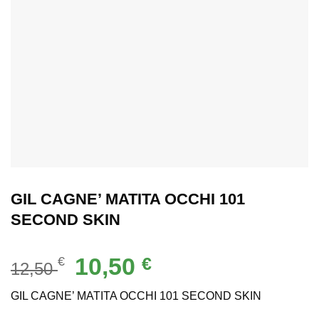
GIL CAGNE’ MATITA OCCHI 101
SECOND SKIN
Il
Il
10,50
€
€
12,50
prezzo
prezzo
originale
attuale
GIL CAGNE’ MATITA OCCHI 101 SECOND SKIN
era:
è: