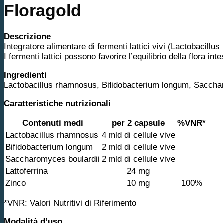
Floragold
Descrizione
Integratore alimentare di fermenti lattici vivi (Lactobacil
I fermenti lattici possono favorire l’equilibrio della flora i
Ingredienti
Lactobacillus rhamnosus, Bifidobacterium longum, Saccharo
Caratteristiche nutrizionali
Contenuti medi
per 2 capsule
%VNR*
Lactobacillus rhamnosus
4 mld di cellule vive
Bifidobacterium longum
2 mld di cellule vive
Saccharomyces boulardii
2 mld di cellule vive
Lattoferrina
24 mg
Zinco
10 mg
100%
*VNR: Valori Nutritivi di Riferimento
Modalità d’uso