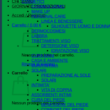
CHI SIAMO
COSMETICI
GIORNATE PROMOZIONALI
COSMESI UOMO
MAKE UP
Accedi / Registrati
PERSONAL CARE
LINEA E BENESSERE
Carrello /
0,00
€
SILHOUETTE UOMO E DONN
DERMOCOSMESI
LABBRA
TRATTAMENTI VISO
DETERSIONE VISO
IDRATAZIONE VISO
Nessun prodotto nel carrello.
CURA MANI
CASA E AMBIENTE
Ritorna al negozio
CURA INTIMA
SOLARI
Carrello
PREPARAZIONE AL SOLE
SOLARI
INTIMITA'
VITA DI COPPIA
ASSORBENTI INTIMI
CURA DEL PIEDE
Nessun prodotto nel carrello.
BENESSERE DEL PIEDE
COMFORT DEL PIEDE