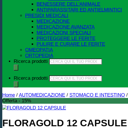
BENESSERE DELL'ANIMALE
ANTIPARASSITARI ED ANTIELMINTICI
PRESIDI MEDICALI
MEDICAZIONE
MEDICAZIONE AVANZATA
MEDICAZIONI SPECIALI
PROTEGGERE LE FERITE
PULIRE E CURARE LE FERITE
OMEOPATIA
ORTOPEDIA
Ricerca prodotti
Ricerca prodotti
Home
/
AUTOMEDICAZIONE
/
STOMACO E INTESTINO
/
Offerta - 15%
FLORAGOLD 12 CAPSULE