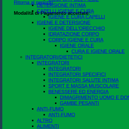
Ritorna al negozio
DETERSIONE INTIMA
CAPELLI IGIENE E CURA
Modalità di Pagamento accettate
:
IGIENE E CURA CAPELLI
IGIENE E DETERSIONE
IGIENE DELL'ORECCHIO
IDRATAZIONE CORPO
CORPO IGIENE E CURA
IGIENE ORALE
CURA E IGIENE ORALE
INTEGRATORI/DIETETICI
INTEGRATORI
INTEGRATORI
INTEGRATORI SPECIFICI
INTEGRATORI SALUTE INTIMA
SPORT E MASSA MUSCOLARE
BENESSERE ED ENERGIA
DIMAGRIMENTO UOMO E DO
GAMBE PESANTI
ANTI-FUMO
ANTI-FUMO
ALTRO
ALIMENTI