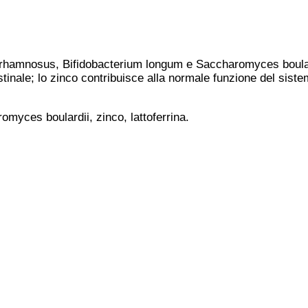
lus rhamnosus, Bifidobacterium longum e Saccharomyces boulard
ntestinale; lo zinco contribuisce alla normale funzione del sis
myces boulardii, zinco, lattoferrina.