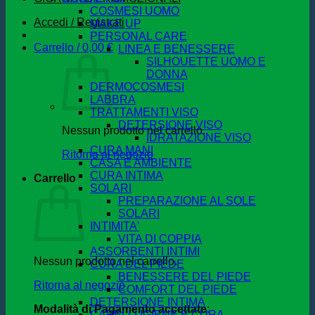
COSMESI UOMO
Accedi / Registrati
MAKE UP
PERSONAL CARE
Carrello /
0,00
€
LINEA E BENESSERE
SILHOUETTE UOMO E
DONNA
DERMOCOSMESI
LABBRA
TRATTAMENTI VISO
DETERSIONE VISO
Nessun prodotto nel carrello.
IDRATAZIONE VISO
CURA MANI
Ritorna al negozio
CASA E AMBIENTE
CURA INTIMA
Carrello
SOLARI
PREPARAZIONE AL SOLE
SOLARI
INTIMITA'
VITA DI COPPIA
ASSORBENTI INTIMI
Nessun prodotto nel carrello.
CURA DEL PIEDE
BENESSERE DEL PIEDE
Ritorna al negozio
COMFORT DEL PIEDE
DETERSIONE INTIMA
Modalità di Pagamento accettate
:
CAPELLI IGIENE E CURA