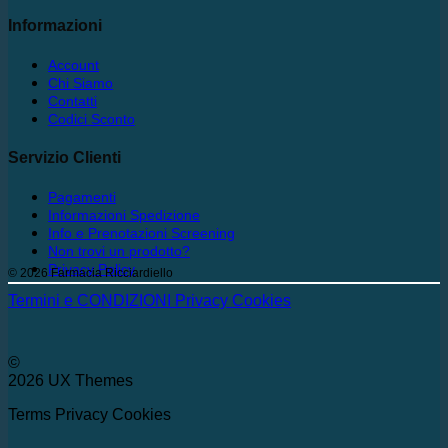
Informazioni
Account
Chi Siamo
Contatti
Codici Sconto
Servizio Clienti
Pagamenti
Informazioni Spedizione
Info e Prenotazioni Screening
Non trovi un prodotto?
Privacy Policy
© 2026 Farmacia Ricciardiello
Termini e CONDIZIONI
Privacy
Cookies
©
2026 UX Themes
Terms
Privacy
Cookies