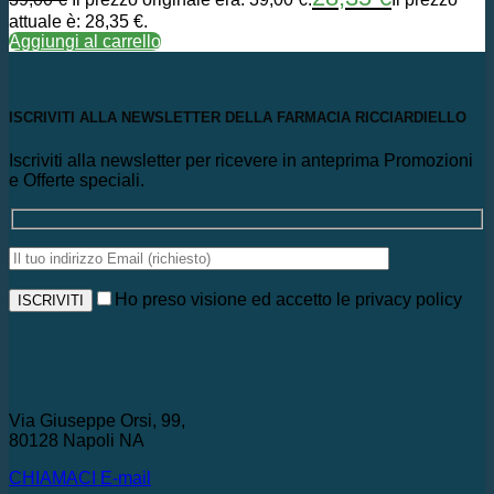
attuale è: 28,35 €.
Aggiungi al carrello
ISCRIVITI ALLA NEWSLETTER DELLA FARMACIA RICCIARDIELLO
Iscriviti alla newsletter per ricevere in anteprima Promozioni
e Offerte speciali.
Ho preso visione ed accetto le privacy policy
Via Giuseppe Orsi, 99,
80128 Napoli NA
CHIAMACI
E-mail