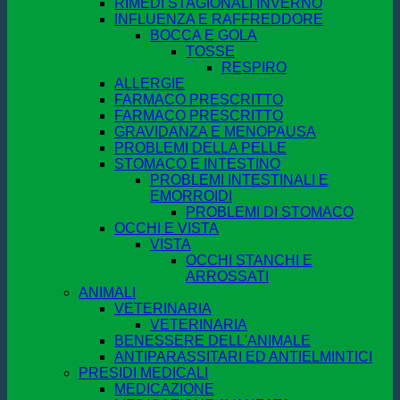
RIMEDI STAGIONALI INVERNO
INFLUENZA E RAFFREDDORE
BOCCA E GOLA
TOSSE
RESPIRO
ALLERGIE
FARMACO PRESCRITTO
FARMACO PRESCRITTO
GRAVIDANZA E MENOPAUSA
PROBLEMI DELLA PELLE
STOMACO E INTESTINO
PROBLEMI INTESTINALI E
EMORROIDI
PROBLEMI DI STOMACO
OCCHI E VISTA
VISTA
OCCHI STANCHI E
ARROSSATI
ANIMALI
VETERINARIA
VETERINARIA
BENESSERE DELL'ANIMALE
ANTIPARASSITARI ED ANTIELMINTICI
PRESIDI MEDICALI
MEDICAZIONE