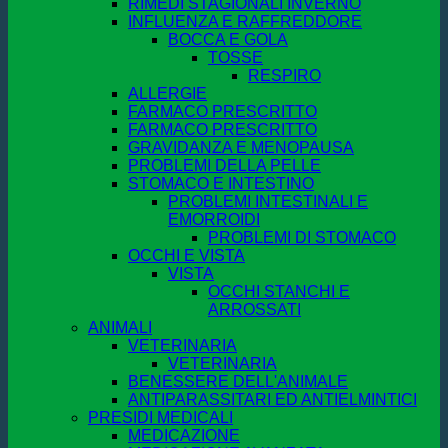
RIMEDI STAGIONALI INVERNO
INFLUENZA E RAFFREDDORE
BOCCA E GOLA
TOSSE
RESPIRO
ALLERGIE
FARMACO PRESCRITTO
FARMACO PRESCRITTO
GRAVIDANZA E MENOPAUSA
PROBLEMI DELLA PELLE
STOMACO E INTESTINO
PROBLEMI INTESTINALI E
EMORROIDI
PROBLEMI DI STOMACO
OCCHI E VISTA
VISTA
OCCHI STANCHI E
ARROSSATI
ANIMALI
VETERINARIA
VETERINARIA
BENESSERE DELL'ANIMALE
ANTIPARASSITARI ED ANTIELMINTICI
PRESIDI MEDICALI
MEDICAZIONE