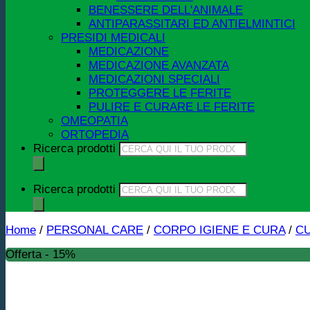
BENESSERE DELL'ANIMALE
ANTIPARASSITARI ED ANTIELMINTICI
PRESIDI MEDICALI
MEDICAZIONE
MEDICAZIONE AVANZATA
MEDICAZIONI SPECIALI
PROTEGGERE LE FERITE
PULIRE E CURARE LE FERITE
OMEOPATIA
ORTOPEDIA
Ricerca prodotti
Ricerca prodotti
Home
/
PERSONAL CARE
/
CORPO IGIENE E CURA
/
CU
Offerta - 15%