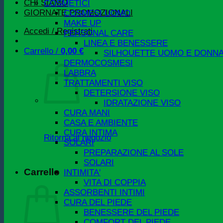
CHI SIAMO
COSMETICI
GIORNATE PROMOZIONALI
COSMESI UOMO
MAKE UP
Accedi / Registrati
PERSONAL CARE
LINEA E BENESSERE
Carrello /
0,00
€
SILHOUETTE UOMO E DONN
DERMOCOSMESI
LABBRA
TRATTAMENTI VISO
DETERSIONE VISO
IDRATAZIONE VISO
CURA MANI
CASA E AMBIENTE
CURA INTIMA
Ritorna al negozio
SOLARI
PREPARAZIONE AL SOLE
SOLARI
Carrello
INTIMITA'
VITA DI COPPIA
ASSORBENTI INTIMI
CURA DEL PIEDE
BENESSERE DEL PIEDE
COMFORT DEL PIEDE