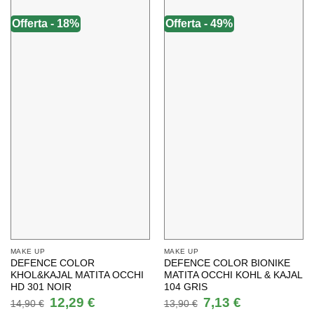
Offerta - 18%
Offerta - 49%
MAKE UP
MAKE UP
DEFENCE COLOR
DEFENCE COLOR BIONIKE
KHOL&KAJAL MATITA OCCHI
MATITA OCCHI KOHL & KAJAL
HD 301 NOIR
104 GRIS
Il
Il
Il
Il
12,29
€
7,13
€
14,90
€
13,90
€
prezzo
prezzo
prezzo
prezzo