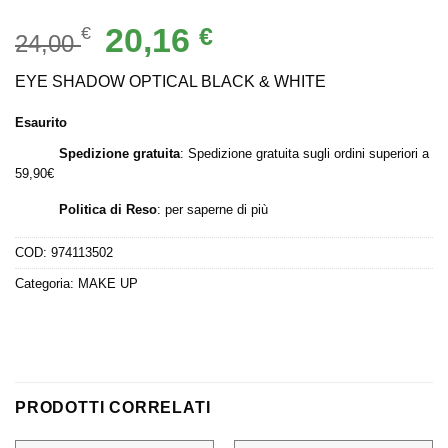
Il
Il
20,16
€
€
24,00
prezzo
prezzo
originale
attuale
EYE SHADOW OPTICAL BLACK & WHITE
era:
è:
Esaurito
24,00 €.
20,16 €.
Spedizione gratuita
: Spedizione gratuita sugli ordini superiori a
59,90€
Politica di Reso
:
per saperne di più
COD:
974113502
Categoria:
MAKE UP
PRODOTTI CORRELATI