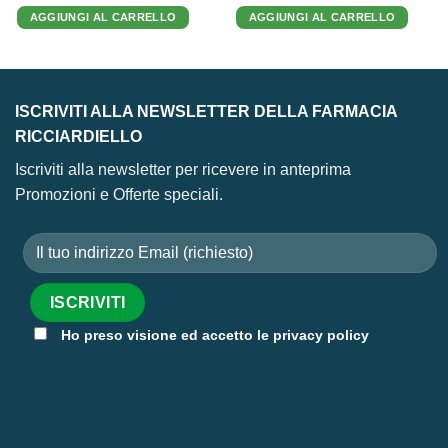
originale
attuale
originale
attuale
AGGIUNGI AL CARRELLO
AGGIUNGI AL CARRELLO
era:
è:
era:
è:
14,90 €.
12,29 €.
13,90 €.
7,13 €.
ISCRIVITI ALLA NEWSLETTER DELLA FARMACIA
RICCIARDIELLO
Iscriviti alla newsletter per ricevere in anteprima
Promozioni e Offerte speciali.
Ho preso visione ed accetto le privacy policy