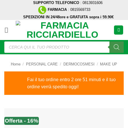
SUPPORTO TELEFONICO
: 0813931606
Salta
FARMACIA
: 0815569733
ai
SPEDIZIONI IN 24/48ore e GRATUITA sopra i 59.90€
contenuti
Ricerca
prodotti
Home
/
PERSONAL CARE
/
DERMOCOSMESI
/
MAKE UP
Fai il tuo ordine entro 2 ore 51 minuti e il tuo
ordine verrà spedito oggi!
Offerta - 16%