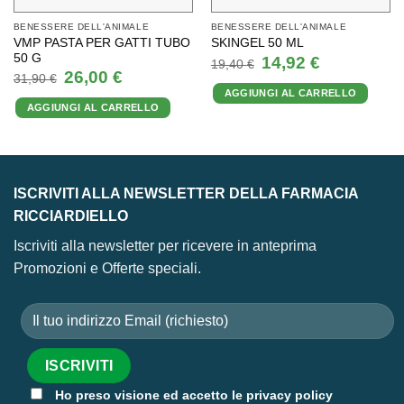
BENESSERE DELL'ANIMALE
BENESSERE DELL'ANIMALE
VMP PASTA PER GATTI TUBO
SKINGEL 50 ML
50 G
Il
Il
14,92
€
19,40
€
prezzo
prezzo
Il
Il
26,00
€
31,90
€
originale
attuale
prezzo
prezzo
AGGIUNGI AL CARRELLO
era:
è:
originale
attuale
19,40 €.
14,92 €.
AGGIUNGI AL CARRELLO
era:
è:
31,90 €.
26,00 €.
ISCRIVITI ALLA NEWSLETTER DELLA FARMACIA
RICCIARDIELLO
Iscriviti alla newsletter per ricevere in anteprima
Promozioni e Offerte speciali.
Ho preso visione ed accetto le privacy policy