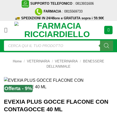
Salta
SUPPORTO TELEFONICO
: 0813931606
ai
FARMACIA
: 0815569733
contenuti
SPEDIZIONI IN 24/48ore e GRATUITA sopra i 59.90€
Ricerca
prodotti
Home
/
VETERINARIA
/
VETERINARIA
/
BENESSERE
DELL'ANIMALE
Offerta - 9%
EVEXIA PLUS GOCCE FLACONE CON
CONTAGOCCE 40 ML