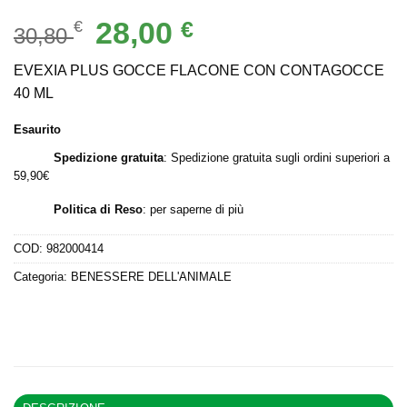
Il
Il
28,00
€
€
30,80
prezzo
prezzo
originale
attuale
EVEXIA PLUS GOCCE FLACONE CON CONTAGOCCE
era:
è:
40 ML
30,80 €.
28,00 €.
Esaurito
Spedizione gratuita
: Spedizione gratuita sugli ordini superiori a
59,90€
Politica di Reso
:
per saperne di più
COD:
982000414
Categoria:
BENESSERE DELL'ANIMALE