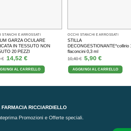
 STANCHI E ARROSSATI
OCCHI STANCHI E ARROSSATI
DIUM GARZA OCULARE
STILLA
ICATA IN TESSUTO NON
DECONGESTIONANTE*collirio 
UTO 20 PEZZI
flaconcini 0,3 ml
Il
14,52
€
Il
Il
5,90
€
Il
0
€
10,40
€
prezzo
prezzo
prezzo
prezzo
originale
attuale
originale
attuale
GIUNGI AL CARRELLO
AGGIUNGI AL CARRELLO
era:
è:
era:
è:
17,50 €.
14,52 €.
10,40 €.
5,90 €.
A FARMACIA RICCIARDIELLO
 anteprima Promozioni e Offerte speciali.