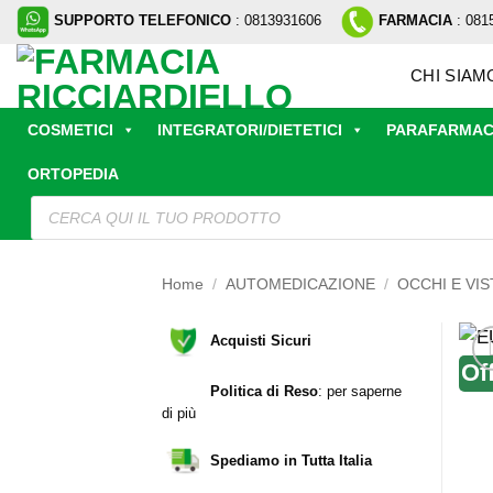
Salta
SUPPORTO TELEFONICO
: 0813931606
FARMACIA
: 081
ai
contenuti
CHI SIAM
COSMETICI
INTEGRATORI/DIETETICI
PARAFARMAC
ORTOPEDIA
Ricerca
prodotti
Home
/
AUTOMEDICAZIONE
/
OCCHI E VIS
Acquisti Sicuri
Of
Politica di Reso
:
per saperne
di più
Spediamo in Tutta Italia