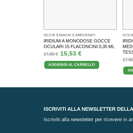
OCCHI STANCHI E ARROSSATI
OCCHI
IRIDIUM A MONODOSE GOCCE
IRI
OCULARI 15 FLACONCINI 0,35 ML
MED
TESS
Il
15,53
€
Il
17,60
€
prezzo
prezzo
17,5
originale
attuale
AGGIUNGI AL CARRELLO
era:
è:
17,60 €.
15,53 €.
AG
ISCRIVITI ALLA NEWSLETTER DELL
Iscriviti alla newsletter per ricevere in