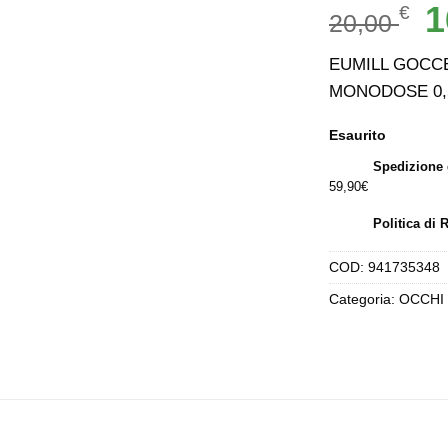
Il
1
€
20,00
p
or
EUMILL GOCCE
er
MONODOSE 0,
20
Esaurito
Spedizione 
59,90€
Politica di 
COD:
941735348
Categoria:
OCCHI 