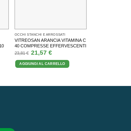
OCCHI STANCHI E ARROSSATI
OCCHI STANCHI E AR
VITREOSAN ARANCIA VITAMINA C
COLLIRIO ALFA
10
40 COMPRESSE EFFERVESCENTI
DECONGESTIONA
monodosi collirio 0,
Il
21,57
€
Il
23,81
€
prezzo
prezzo
Il
7,15
€
Il
12,90
€
originale
attuale
prezzo
pr
AGGIUNGI AL CARRELLO
era:
è:
originale
at
23,81 €.
21,57 €.
AGGIUNGI AL CA
era:
è:
12,90 €.
7,