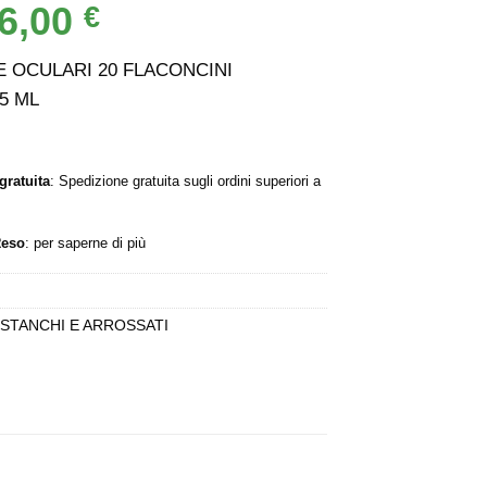
6,00
Il
€
rezzo
prezzo
iginale
attuale
 OCULARI 20 FLACONCINI
a:
è:
5 ML
,00 €.
16,00 €.
gratuita
: Spedizione gratuita sugli ordini superiori a
Reso
:
per saperne di più
STANCHI E ARROSSATI