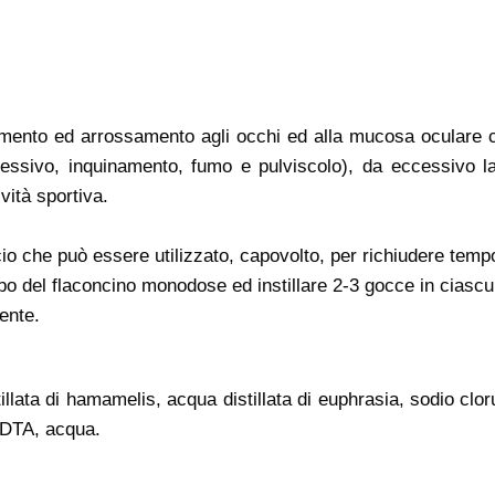
camento ed arrossamento agli occhi ed alla mucosa oculare c
cessivo, inquinamento, fumo e pulviscolo), da eccessivo 
vità sportiva.
o che può essere utilizzato, capovolto, per richiudere temp
po del flaconcino monodose ed instillare 2-3 gocce in ciascu
ente.
illata di hamamelis, acqua distillata di euphrasia, sodio clo
EDTA, acqua.