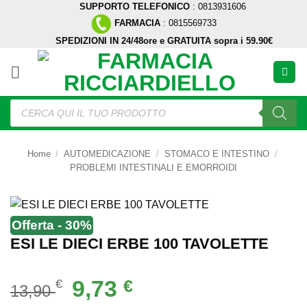
SUPPORTO TELEFONICO
: 0813931606
Salta
FARMACIA
: 0815569733
ai
SPEDIZIONI IN 24/48ore e GRATUITA sopra i 59.90€
contenuti
Ricerca
prodotti
Home
/
AUTOMEDICAZIONE
/
STOMACO E INTESTINO
/
PROBLEMI INTESTINALI E EMORROIDI
Offerta - 30%
ESI LE DIECI ERBE 100 TAVOLETTE
Il
Il
9,73
€
€
13,90
prezzo
prezzo