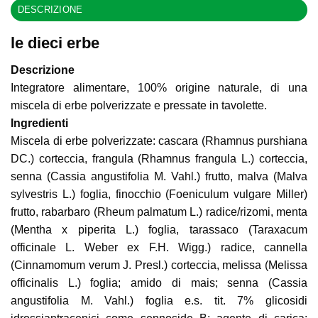
DESCRIZIONE
le dieci erbe
Descrizione
Integratore alimentare, 100% origine naturale, di una
miscela di erbe polverizzate e pressate in tavolette.
Ingredienti
Miscela di erbe polverizzate: cascara (Rhamnus purshiana
DC.) corteccia, frangula (Rhamnus frangula L.) corteccia,
senna (Cassia angustifolia M. Vahl.) frutto, malva (Malva
sylvestris L.) foglia, finocchio (Foeniculum vulgare Miller)
frutto, rabarbaro (Rheum palmatum L.) radice/rizomi, menta
(Mentha x piperita L.) foglia, tarassaco (Taraxacum
officinale L. Weber ex F.H. Wigg.) radice, cannella
(Cinnamomum verum J. Presl.) corteccia, melissa (Melissa
officinalis L.) foglia; amido di mais; senna (Cassia
angustifolia M. Vahl.) foglia e.s. tit. 7% glicosidi