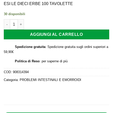
originale
attuale
ESI LE DIECI ERBE 100 TAVOLETTE
era:
è:
30 disponibili
13,90 €.
9,73 €.
ESI LE DIECI ERBE 100 TAVOLETTE quantità
AGGIUNGI AL CARRELLO
Spedizione gratuita
: Spedizione gratuita sugli ordini superiori a
59,90€
Politica di Reso
:
per saperne di più
COD:
908314394
Categoria:
PROBLEMI INTESTINALI E EMORROIDI