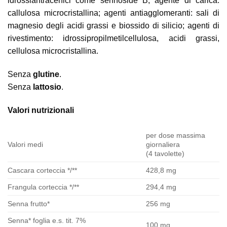
idrossiantracenici come sennoside B; agente di carica:
callulosa microcristallina; agenti antiagglomeranti: sali di
magnesio degli acidi grassi e biossido di silicio; agenti di
rivestimento: idrossipropilmetilcellulosa, acidi grassi,
cellulosa microcristallina.
Senza
glutine
.
Senza
lattosio
.
Valori nutrizionali
per dose massima
Valori medi
giornaliera
(4 tavolette)
Cascara corteccia */**
428,8 mg
Frangula corteccia */**
294,4 mg
Senna frutto*
256 mg
Senna* foglia e.s. tit. 7%
100 mg