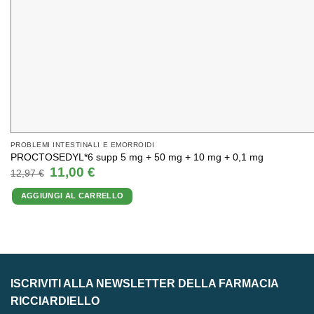
PROBLEMI INTESTINALI E EMORROIDI
PROCTOSEDYL*6 supp 5 mg + 50 mg + 10 mg + 0,1 mg
Il
Il
11,00
€
12,97
€
prezzo
prezzo
originale
attuale
AGGIUNGI AL CARRELLO
era:
è:
12,97 €.
11,00 €.
ISCRIVITI ALLA NEWSLETTER DELLA FARMACIA
RICCIARDIELLO