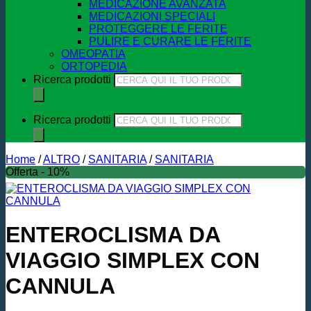
MEDICAZIONE AVANZATA
MEDICAZIONI SPECIALI
PROTEGGERE LE FERITE
PULIRE E CURARE LE FERITE
OMEOPATIA
ORTOPEDIA
Ricerca prodotti
Ricerca prodotti
Home
/
ALTRO
/
SANITARIA
/
SANITARIA
Offerta - 10%
ENTEROCLISMA DA
VIAGGIO SIMPLEX CON
CANNULA