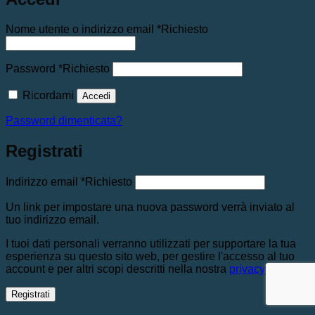
Nome utente o indirizzo email
*
Richiesto
Password
*
Richiesto
Ricordami
Accedi
Password dimenticata?
Registrati
Indirizzo email
*
Richiesto
Un link per impostare una nuova password verrà inviato al
tuo indirizzo email.
I tuoi dati personali verranno utilizzati per supportare la tua
esperienza su questo sito web, per gestire l'accesso al tuo
account e per altri scopi descritti nella nostra
privacy policy
.
Registrati