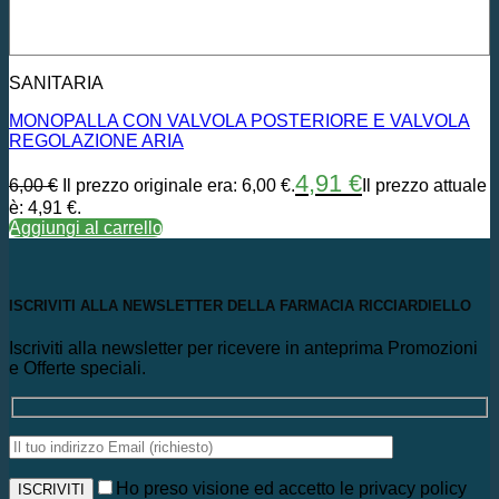
SANITARIA
MONOPALLA CON VALVOLA POSTERIORE E VALVOLA
REGOLAZIONE ARIA
4,91
€
6,00
€
Il prezzo originale era: 6,00 €.
Il prezzo attuale
è: 4,91 €.
Aggiungi al carrello
ISCRIVITI ALLA NEWSLETTER DELLA FARMACIA RICCIARDIELLO
Iscriviti alla newsletter per ricevere in anteprima Promozioni
e Offerte speciali.
Ho preso visione ed accetto le privacy policy