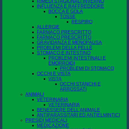
RIMEDI STAGIONALI INVERNO
INFLUENZA E RAFFREDDORE
BOCCA E GOLA
TOSSE
RESPIRO
ALLERGIE
FARMACO PRESCRITTO
FARMACO PRESCRITTO
GRAVIDANZA E MENOPAUSA
PROBLEMI DELLA PELLE
STOMACO E INTESTINO
PROBLEMI INTESTINALI E
EMORROIDI
PROBLEMI DI STOMACO
OCCHI E VISTA
VISTA
OCCHI STANCHI E
ARROSSATI
ANIMALI
VETERINARIA
VETERINARIA
BENESSERE DELL'ANIMALE
ANTIPARASSITARI ED ANTIELMINTICI
PRESIDI MEDICALI
MEDICAZIONE