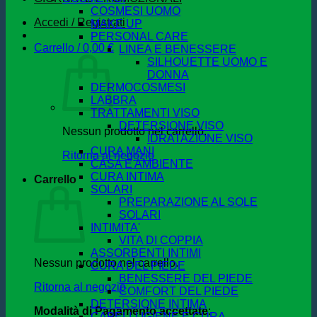
COSMESI UOMO
Accedi / Registrati
MAKE UP
PERSONAL CARE
Carrello /
0,00
€
LINEA E BENESSERE
SILHOUETTE UOMO E
DONNA
DERMOCOSMESI
LABBRA
TRATTAMENTI VISO
DETERSIONE VISO
Nessun prodotto nel carrello.
IDRATAZIONE VISO
CURA MANI
Ritorna al negozio
CASA E AMBIENTE
CURA INTIMA
Carrello
SOLARI
PREPARAZIONE AL SOLE
SOLARI
INTIMITA'
VITA DI COPPIA
ASSORBENTI INTIMI
Nessun prodotto nel carrello.
CURA DEL PIEDE
BENESSERE DEL PIEDE
Ritorna al negozio
COMFORT DEL PIEDE
DETERSIONE INTIMA
Modalità di Pagamento accettate
:
CAPELLI IGIENE E CURA