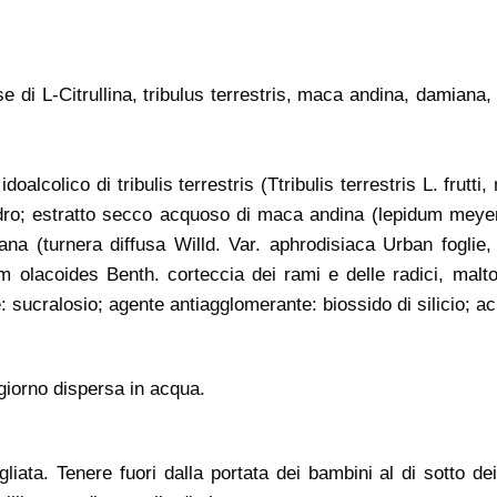
e di L-Citrullina, tribulus terrestris, maca andina, damian
doalcolico di tribulis terrestris (Ttribulis terrestris L. frutt
nidro; estratto secco acquoso di maca andina (lepidum meyen
a (turnera diffusa Willd. Var. aphrodisiaca Urban foglie,
olacoides Benth. corteccia dei rami e delle radici, malt
sucralosio; agente antiagglomerante: biossido di silicio; aci
 giorno dispersa in acqua.
iata. Tenere fuori dalla portata dei bambini al di sotto dei