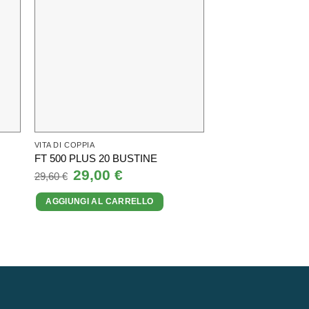
VITA DI COPPIA
VITA DI COPPIA
MARZIALE FORTE 2
FT 500 PLUS 20 BUSTINE
ML
Il
29,00
€
Il
29,60
€
prezzo
prezzo
Il
21,16
€
I
21,60
€
originale
attuale
prezzo
AGGIUNGI AL CARRELLO
era:
è:
originale
29,60 €.
29,00 €.
AGGIUNGI AL CA
era:
21,60 €.