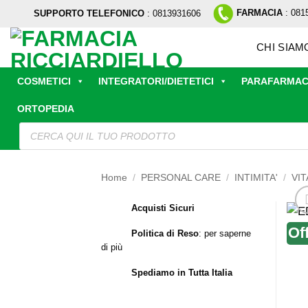
Salta
FARMACIA
: 081
SUPPORTO TELEFONICO
: 0813931606
ai
contenuti
CHI SIAM
COSMETICI
INTEGRATORI/DIETETICI
PARAFARMAC
ORTOPEDIA
Ricerca
prodotti
Home
/
PERSONAL CARE
/
INTIMITA'
/
VIT
Acquisti Sicuri
Of
Politica di Reso
:
per saperne
di più
Spediamo in Tutta Italia