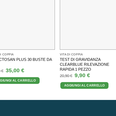
DI COPPIA
VITA DI COPPIA
CTOSAN PLUS 30 BUSTE DA
TEST DI GRAVIDANZA
G
CLEARBLUE RILEVAZIONE
RAPIDA 1 PEZZO
Il
35,00
€
Il
0
€
prezzo
prezzo
Il
9,90
€
Il
20,90
€
originale
attuale
prezzo
prezzo
GIUNGI AL CARRELLO
era:
è:
originale
attuale
44,00 €.
35,00 €.
AGGIUNGI AL CARRELLO
era:
è:
20,90 €.
9,90 €.