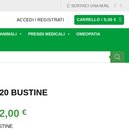
SCRIVICI UNA MAIL
ACCEDI / REGISTRATI
CARRELLO /
0,00
€
ANIMALI
PRESIDI MEDICALI
OMEOPATIA
20 BUSTINE
2,00
Il
€
rezzo
prezzo
iginale
attuale
STINE