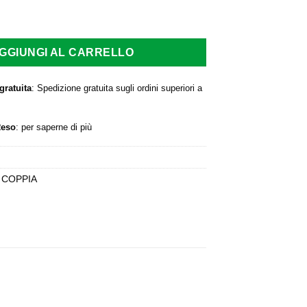
a:
è:
,00 €.
32,00 €.
GGIUNGI AL CARRELLO
gratuita
: Spedizione gratuita sugli ordini superiori a
Reso
:
per saperne di più
I COPPIA