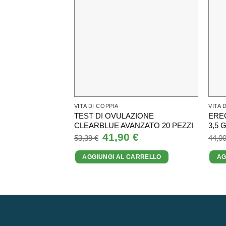
VITA DI COPPIA
VITA 
TEST DI OVULAZIONE
ERE
CLEARBLUE AVANZATO 20 PEZZI
3,5 
Il
41,90
€
Il
53,39
€
44,0
prezzo
prezzo
originale
attuale
AGGIUNGI AL CARRELLO
AG
era:
è:
53,39 €.
41,90 €.