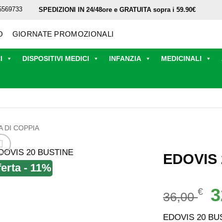
5569733
SPEDIZIONI IN 24/48ore e GRATUITA sopra i 59.90€
O
GIORNATE PROMOZIONALI
I
DISPOSITIVI MEDICI
INFANZIA
MEDICINALI
A DI COPPIA
EDOVIS 
ferta - 11%
Il
3
€
36,00
p
or
EDOVIS 20 BU