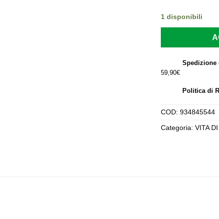
er
36
1 disponibili
A
Spedizione 
59,90€
Politica di 
COD:
934845544
Categoria:
VITA D