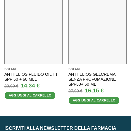
SOLARI
SOLARI
ANTHELIOS FLUIDO OIL TT
ANTHELIOS GELCREMA
SPF 50 + 50 MLL
SENZA PROFUMAZIONE
SPF50+ 50 ML
Il
Il
14,34
€
23,90
€
prezzo
prezzo
Il
Il
16,15
€
27,99
€
originale
attuale
prezzo
prezzo
AGGIUNGI AL CARRELLO
era:
è:
originale
attuale
23,90 €.
14,34 €.
AGGIUNGI AL CARRELLO
era:
è:
27,99 €.
16,15 €.
ISCRIVITI ALLA NEWSLETTER DELLA FARMACIA