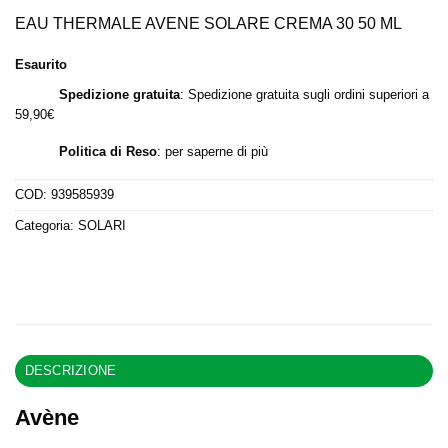
prezzo
prezzo
originale
attuale
EAU THERMALE AVENE SOLARE CREMA 30 50 ML
era:
è:
Esaurito
24,90 €.
11,50 €.
Spedizione gratuita
: Spedizione gratuita sugli ordini superiori a
59,90€
Politica di Reso
:
per saperne di più
COD:
939585939
Categoria:
SOLARI
DESCRIZIONE
Avène