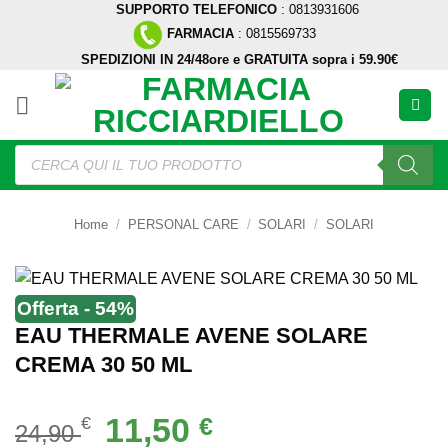
SUPPORTO TELEFONICO
: 0813931606
Salta
FARMACIA
: 0815569733
ai
SPEDIZIONI IN 24/48ore e GRATUITA sopra i 59.90€
contenuti
Ricerca
prodotti
Home
/
PERSONAL CARE
/
SOLARI
/
SOLARI
Offerta - 54%
EAU THERMALE AVENE SOLARE
CREMA 30 50 ML
Il
Il
11,50
€
€
24,90