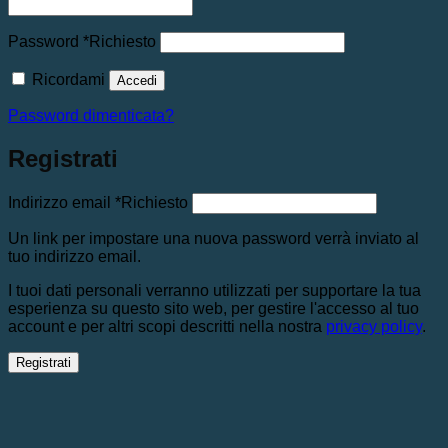
Password
*
Richiesto
Ricordami
Accedi
Password dimenticata?
Registrati
Indirizzo email
*
Richiesto
Un link per impostare una nuova password verrà inviato al
tuo indirizzo email.
I tuoi dati personali verranno utilizzati per supportare la tua
esperienza su questo sito web, per gestire l'accesso al tuo
account e per altri scopi descritti nella nostra
privacy policy
.
Registrati