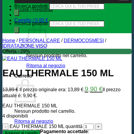
Ricerca prodotti
Accedi / Registrati
Carrello /
0,00
€
Ricerca prodotti
Home
/
PERSONAL CARE
/
DERMOCOSMESI
/
IDRATAZIONE VISO
Offerta - 29%
Nessun prodotto nel carrello.
Ritorna al negozio
EAU THERMALE 150 ML
Carrello
9,90
€
13,89
€
Il prezzo originale era: 13,89 €.
Il prezzo
attuale è: 9,90 €.
EAU THERMALE 150 ML
Nessun prodotto nel carrello.
4 disponibili
Ritorna al negozio
EAU THERMALE 150 ML quantità
Modalità di Pagamento accettate
:
Aggiungi al carrello