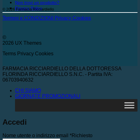
Non trovi un prodotto?
Privacy Policy
© 2026 Farmacia Ricciardiello
Termini e CONDIZIONI
Privacy
Cookies
©
2026 UX Themes
Terms
Privacy
Cookies
FARMACIA RICCIARDIELLO DELLA DOTTORESSA
FLORINDA RICCIARDIELLO S.N.C. - Partita IVA:
06703940632
CHI SIAMO
GIORNATE PROMOZIONALI
Accedi
Nome utente o indirizzo email
*
Richiesto