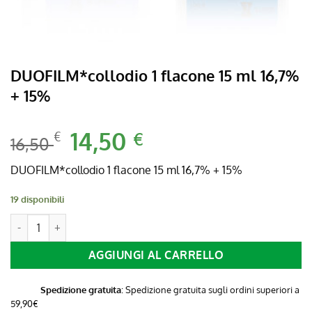
DUOFILM*collodio 1 flacone 15 ml 16,7%
+ 15%
Il
14,50
Il
€
€
16,50
prezzo
prezzo
originale
attuale
DUOFILM*collodio 1 flacone 15 ml 16,7% + 15%
era:
è:
19 disponibili
16,50 €.
14,50 €.
DUOFILM*collodio 1 flacone 15 ml 16,7% + 15% quantità
AGGIUNGI AL CARRELLO
Spedizione gratuita
: Spedizione gratuita sugli ordini superiori a
59,90€