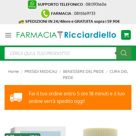
Salta
SUPPORTO TELEFONICO
: 0813931606
ai
FARMACIA
: 0815569733
contenuti
SPEDIZIONI IN 24/48ore e GRATUITA sopra i 59.90€
Ricerca
prodotti
Home
/
PRESIDI MEDICALI
/
BENESSERE DEL PIEDE
/
CURA DEL
PIEDE
Fai il tuo ordine entro 5 ore 18 minuti e il tuo
ordine verrà spedito oggi!