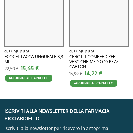
CURA DEL PIEDE
CURA DEL PIEDE
ECOCEL LACCA UNGUEALE 3,3
CEROTTI COMPEED PER
ML
VESCICHE MEDIO 10 PEZZI
CARTON
Il
15,65
€
Il
22,50
€
prezzo
prezzo
Il
14,22
€
Il
16,99
€
originale
attuale
prezzo
prezzo
AGGIUNGI AL CARRELLO
era:
è:
originale
attuale
22,50 €.
15,65 €.
AGGIUNGI AL CARRELLO
era:
è:
16,99 €.
14,22 €.
ISCRIVITI ALLA NEWSLETTER DELLA FARMACIA
RICCIARDIELLO
Iscriviti alla newsletter per ricevere in anteprima