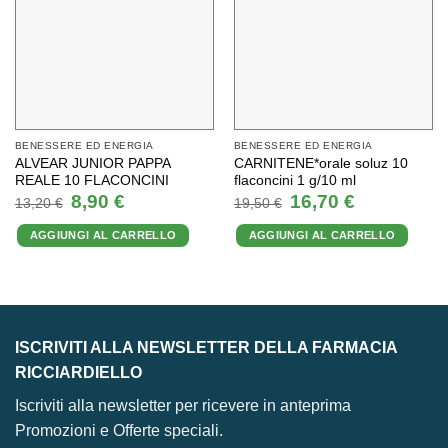
BENESSERE ED ENERGIA
BENESSERE ED ENERGIA
ALVEAR JUNIOR PAPPA
CARNITENE*orale soluz 10
REALE 10 FLACONCINI
flaconcini 1 g/10 ml
Il
Il
Il
Il
8,90
€
16,70
€
13,20
€
19,50
€
prezzo
prezzo
prezzo
prezzo
originale
attuale
originale
attuale
AGGIUNGI AL CARRELLO
AGGIUNGI AL CARRELLO
era:
è:
era:
è:
13,20 €.
8,90 €.
19,50 €.
16,70 €.
ISCRIVITI ALLA NEWSLETTER DELLA FARMACIA
RICCIARDIELLO
Iscriviti alla newsletter per ricevere in anteprima
Promozioni e Offerte speciali.