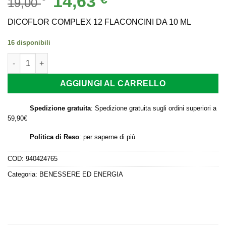
14,63
19,00
prezzo
prezzo
originale
attuale
DICOFLOR COMPLEX 12 FLACONCINI DA 10 ML
era:
è:
16 disponibili
19,00 €.
14,63 €.
DICOFLOR COMPLEX 12 FLACONCINI DA 10 ML quantità
AGGIUNGI AL CARRELLO
Spedizione gratuita
: Spedizione gratuita sugli ordini superiori a
59,90€
Politica di Reso
:
per saperne di più
COD:
940424765
Categoria:
BENESSERE ED ENERGIA