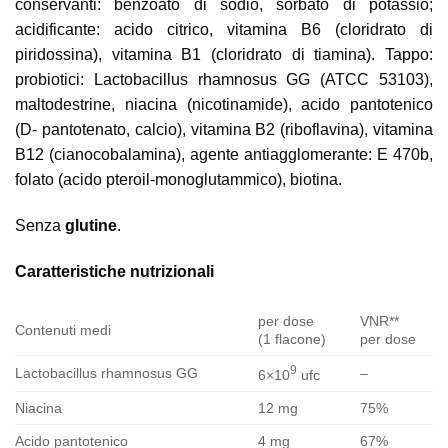
conservanti: benzoato di sodio, sorbato di potassio;
acidificante: acido citrico, vitamina B6 (cloridrato di
piridossina), vitamina B1 (cloridrato di tiamina). Tappo:
probiotici: Lactobacillus rhamnosus GG (ATCC 53103),
maltodestrine, niacina (nicotinamide), acido pantotenico
(D- pantotenato, calcio), vitamina B2 (riboflavina), vitamina
B12 (cianocobalamina), agente antiagglomerante: E 470b,
folato (acido pteroil-monoglutammico), biotina.
Senza
glutine
.
Caratteristiche nutrizionali
per dose
VNR**
Contenuti medi
(1 flacone)
per dose
9
Lactobacillus rhamnosus GG
–
6×10
ufc
Niacina
12 mg
75%
Acido pantotenico
4 mg
67%