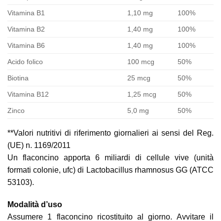
Vitamina B1
1,10 mg
100%
Vitamina B2
1,40 mg
100%
Vitamina B6
1,40 mg
100%
Acido folico
100 mcg
50%
Biotina
25 mcg
50%
Vitamina B12
1,25 mcg
50%
Zinco
5,0 mg
50%
**Valori nutritivi di riferimento giornalieri ai sensi del Reg.
(UE) n. 1169/2011
Un flaconcino apporta 6 miliardi di cellule vive (unità
formati colonie, ufc) di Lactobacillus rhamnosus GG (ATCC
53103).
Modalità d’uso
Assumere 1 flaconcino ricostituito al giorno. Avvitare il