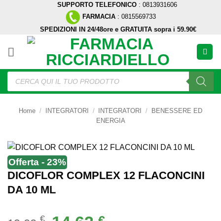
SUPPORTO TELEFONICO
: 0813931606
Salta
FARMACIA
: 0815569733
ai
SPEDIZIONI IN 24/48ore e GRATUITA sopra i 59.90€
contenuti
Ricerca
prodotti
Home
/
INTEGRATORI
/
INTEGRATORI
/
BENESSERE ED
ENERGIA
Offerta - 23%
DICOFLOR COMPLEX 12 FLACONCINI
DA 10 ML
Il
Il
€
€