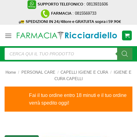
Salta
SUPPORTO TELEFONICO
: 0813931606
ai
FARMACIA
: 0815569733
contenuti
SPEDIZIONI IN 24/48ore e GRATUITA sopra i 59.90€
Ricerca
prodotti
Home
/
PERSONAL CARE
/
CAPELLI IGIENE E CURA
/
IGIENE E
CURA CAPELLI
Fai il tuo ordine entro 18 minuti e il tuo ordine
verrà spedito oggi!