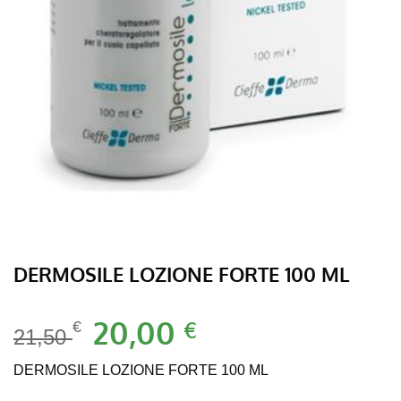
DERMOSILE LOZIONE FORTE 100 ML
Il
20,00
Il
€
€
21,50
prezzo
prezzo
originale
attuale
DERMOSILE LOZIONE FORTE 100 ML
era:
è: