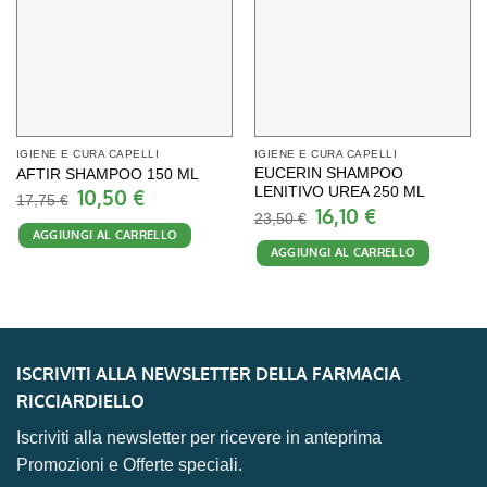
IGIENE E CURA CAPELLI
IGIENE E CURA CAPELLI
EUCERIN SHAMPOO
AFTIR SHAMPOO 150 ML
10,50
€
LENITIVO UREA 250 ML
Il
Il
17,75
€
prezzo
prezzo
16,10
€
Il
Il
23,50
€
originale
attuale
prezzo
prezzo
AGGIUNGI AL CARRELLO
era:
è:
originale
attuale
17,75 €.
10,50 €.
AGGIUNGI AL CARRELLO
era:
è:
23,50 €.
16,10 €.
ISCRIVITI ALLA NEWSLETTER DELLA FARMACIA
RICCIARDIELLO
Iscriviti alla newsletter per ricevere in anteprima
Promozioni e Offerte speciali.