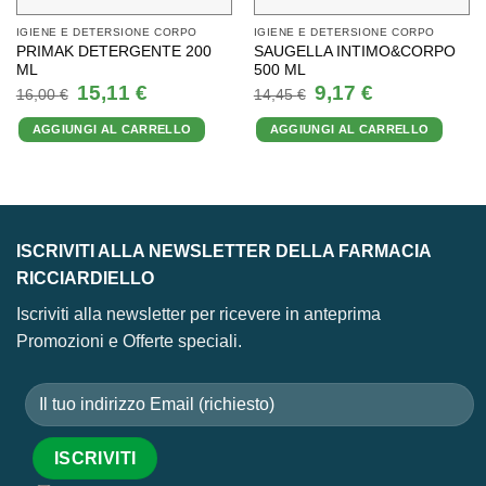
IGIENE E DETERSIONE CORPO
IGIENE E DETERSIONE CORPO
PRIMAK DETERGENTE 200
SAUGELLA INTIMO&CORPO
ML
500 ML
Il
Il
Il
Il
15,11
€
9,17
€
16,00
€
14,45
€
prezzo
prezzo
prezzo
prezzo
originale
attuale
originale
attuale
AGGIUNGI AL CARRELLO
AGGIUNGI AL CARRELLO
era:
è:
era:
è:
16,00 €.
15,11 €.
14,45 €.
9,17 €.
ISCRIVITI ALLA NEWSLETTER DELLA FARMACIA
RICCIARDIELLO
Iscriviti alla newsletter per ricevere in anteprima
Promozioni e Offerte speciali.