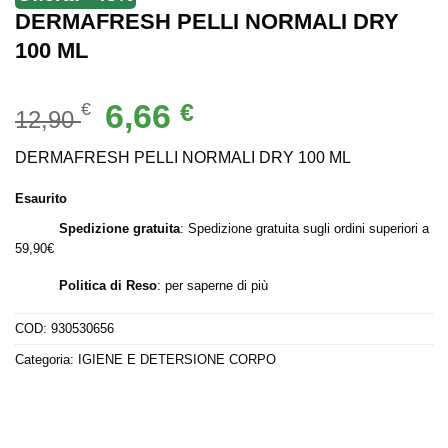
DERMAFRESH PELLI NORMALI DRY
100 ML
Il
Il
6,66
€
€
12,90
prezzo
prezzo
originale
attuale
DERMAFRESH PELLI NORMALI DRY 100 ML
era:
è:
Esaurito
12,90 €.
6,66 €.
Spedizione gratuita
: Spedizione gratuita sugli ordini superiori a
59,90€
Politica di Reso
:
per saperne di più
COD:
930530656
Categoria:
IGIENE E DETERSIONE CORPO