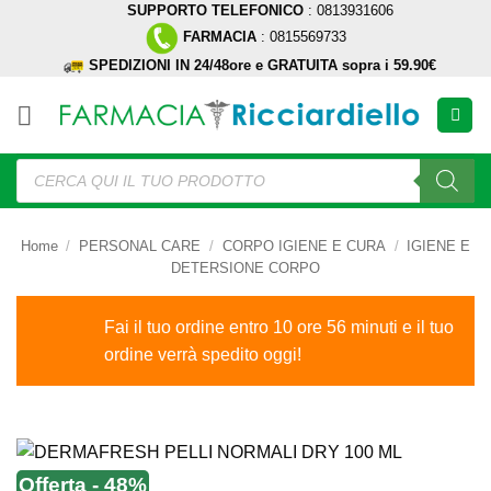
SUPPORTO TELEFONICO
: 0813931606
Salta
FARMACIA
: 0815569733
ai
SPEDIZIONI IN 24/48ore e GRATUITA sopra i 59.90€
contenuti
Ricerca
prodotti
Home
/
PERSONAL CARE
/
CORPO IGIENE E CURA
/
IGIENE E
DETERSIONE CORPO
Fai il tuo ordine entro 10 ore 56 minuti e il tuo
ordine verrà spedito oggi!
Offerta - 48%