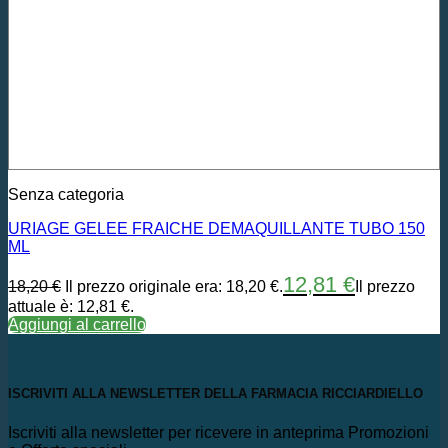
Senza categoria
URIAGE GELEE FRAICHE DEMAQUILLANTE TUBO 150
ML
12,81
€
18,20
€
Il prezzo originale era: 18,20 €.
Il prezzo
attuale è: 12,81 €.
Aggiungi al carrello
ISCRIVITI ALLA NEWSLETTER DELLA FARMACIA RICCIARDIELLO
Iscriviti alla newsletter per ricevere in anteprima Promozioni