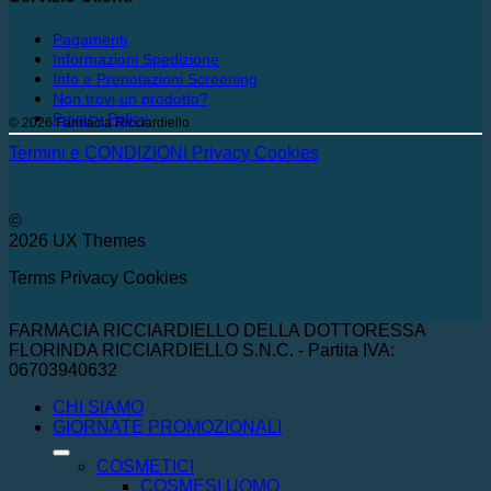
Pagamenti
Informazioni Spedizione
Info e Prenotazioni Screening
Non trovi un prodotto?
Privacy Policy
© 2026 Farmacia Ricciardiello
Termini e CONDIZIONI
Privacy
Cookies
©
2026 UX Themes
Terms
Privacy
Cookies
FARMACIA RICCIARDIELLO DELLA DOTTORESSA
FLORINDA RICCIARDIELLO S.N.C. - Partita IVA:
06703940632
CHI SIAMO
GIORNATE PROMOZIONALI
COSMETICI
COSMESI UOMO