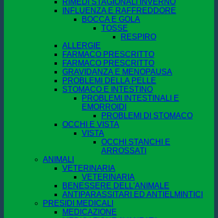
RIMEDI STAGIONALI INVERNO
INFLUENZA E RAFFREDDORE
BOCCA E GOLA
TOSSE
RESPIRO
ALLERGIE
FARMACO PRESCRITTO
FARMACO PRESCRITTO
GRAVIDANZA E MENOPAUSA
PROBLEMI DELLA PELLE
STOMACO E INTESTINO
PROBLEMI INTESTINALI E
EMORROIDI
PROBLEMI DI STOMACO
OCCHI E VISTA
VISTA
OCCHI STANCHI E
ARROSSATI
ANIMALI
VETERINARIA
VETERINARIA
BENESSERE DELL'ANIMALE
ANTIPARASSITARI ED ANTIELMINTICI
PRESIDI MEDICALI
MEDICAZIONE