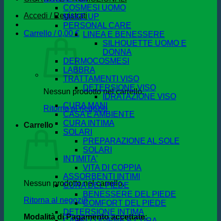
COSMESI UOMO
Accedi / Registrati
MAKE UP
PERSONAL CARE
Carrello /
0,00
€
LINEA E BENESSERE
SILHOUETTE UOMO E
DONNA
DERMOCOSMESI
LABBRA
TRATTAMENTI VISO
DETERSIONE VISO
Nessun prodotto nel carrello.
IDRATAZIONE VISO
CURA MANI
Ritorna al negozio
CASA E AMBIENTE
CURA INTIMA
Carrello
SOLARI
PREPARAZIONE AL SOLE
SOLARI
INTIMITA'
VITA DI COPPIA
ASSORBENTI INTIMI
Nessun prodotto nel carrello.
CURA DEL PIEDE
BENESSERE DEL PIEDE
Ritorna al negozio
COMFORT DEL PIEDE
DETERSIONE INTIMA
Modalità di Pagamento accettate
:
CAPELLI IGIENE E CURA