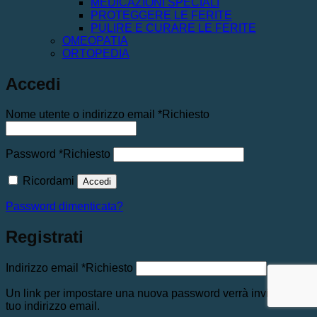
MEDICAZIONI SPECIALI
PROTEGGERE LE FERITE
PULIRE E CURARE LE FERITE
OMEOPATIA
ORTOPEDIA
Accedi
Nome utente o indirizzo email
*
Richiesto
Password
*
Richiesto
Ricordami
Accedi
Password dimenticata?
Registrati
Indirizzo email
*
Richiesto
Un link per impostare una nuova password verrà inviato al
tuo indirizzo email.