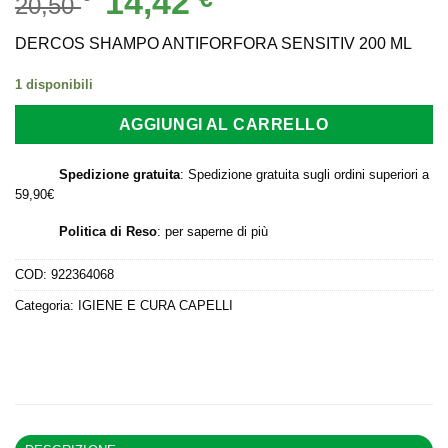
14,42
20,50
prezzo
prezzo
originale
attuale
DERCOS SHAMPO ANTIFORFORA SENSITIV 200 ML
era:
è:
1 disponibili
20,50 €.
14,42 €.
AGGIUNGI AL CARRELLO
Spedizione gratuita
: Spedizione gratuita sugli ordini superiori a
59,90€
Politica di Reso
:
per saperne di più
COD:
922364068
Categoria:
IGIENE E CURA CAPELLI