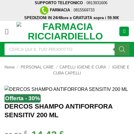
SUPPORTO TELEFONICO
: 0813931606
Salta
FARMACIA
: 0815569733
ai
SPEDIZIONI IN 24/48ore e GRATUITA sopra i 59.90€
contenuti
Ricerca
prodotti
Home
/
PERSONAL CARE
/
CAPELLI IGIENE E CURA
/
IGIENE E
CURA CAPELLI
Offerta - 30%
DERCOS SHAMPO ANTIFORFORA
SENSITIV 200 ML
Il
Il
€
€