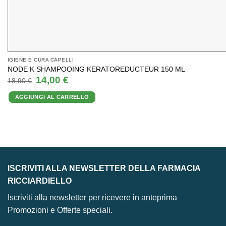
IGIENE E CURA CAPELLI
NODE K SHAMPOOING KERATOREDUCTEUR 150 ML
Il
Il
14,00
€
18,90
€
prezzo
prezzo
originale
attuale
AGGIUNGI AL CARRELLO
era:
è:
18,90 €.
14,00 €.
ISCRIVITI ALLA NEWSLETTER DELLA FARMACIA
RICCIARDIELLO
Iscriviti alla newsletter per ricevere in anteprima
Promozioni e Offerte speciali.