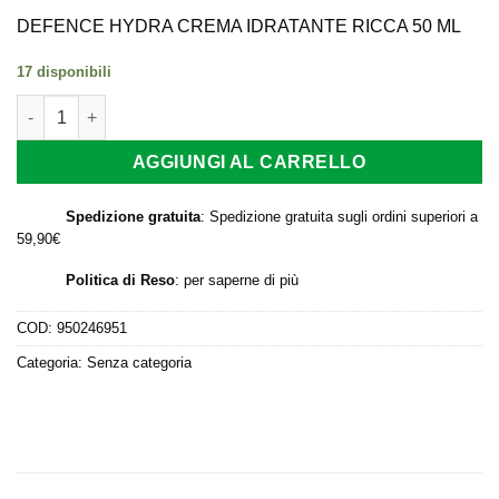
prezzo
prezzo
originale
attuale
DEFENCE HYDRA CREMA IDRATANTE RICCA 50 ML
era:
è:
17 disponibili
23,90 €.
11,90 €.
DEFENCE HYDRA CREMA IDRATANTE RICCA 50 ML quantità
AGGIUNGI AL CARRELLO
Spedizione gratuita
: Spedizione gratuita sugli ordini superiori a
59,90€
Politica di Reso
:
per saperne di più
COD:
950246951
Categoria:
Senza categoria