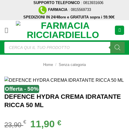
SUPPORTO TELEFONICO
: 0813931606
Salta
FARMACIA
: 0815569733
ai
SPEDIZIONI IN 24/48ore e GRATUITA sopra i 59.90€
contenuti
Ricerca
prodotti
Home
/
Senza categoria
Offerta - 50%
DEFENCE HYDRA CREMA IDRATANTE
RICCA 50 ML
Il
Il
11,90
€
€
23,90