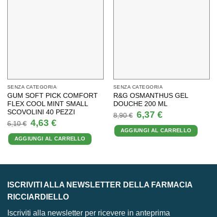
SENZA CATEGORIA
SENZA CATEGORIA
GUM SOFT PICK COMFORT
R&G OSMANTHUS GEL
FLEX COOL MINT SMALL
DOUCHE 200 ML
SCOVOLINI 40 PEZZI
Il
Il
6,37
€
8,90
€
prezzo
prezzo
Il
Il
4,63
€
6,10
€
originale
attuale
prezzo
prezzo
AGGIUNGI AL CARRELLO
era:
è:
originale
attuale
8,90 €.
6,37 €.
AGGIUNGI AL CARRELLO
era:
è:
6,10 €.
4,63 €.
ISCRIVITI ALLA NEWSLETTER DELLA FARMACIA
RICCIARDIELLO
Iscriviti alla newsletter per ricevere in anteprima