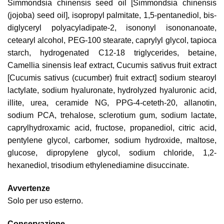
Simmondsia chinensis seed oil [Simmondsia chinensis
(jojoba) seed oil], isopropyl palmitate, 1,5-pentanediol, bis-
diglyceryl polyacyladipate-2, isononyl isononanoate,
cetearyl alcohol, PEG-100 stearate, caprylyl glycol, tapioca
starch, hydrogenated C12-18 triglycerides, betaine,
Camellia sinensis leaf extract, Cucumis sativus fruit extract
[Cucumis sativus (cucumber) fruit extract] sodium stearoyl
lactylate, sodium hyaluronate, hydrolyzed hyaluronic acid,
illite, urea, ceramide NG, PPG-4-ceteth-20, allanotin,
sodium PCA, trehalose, sclerotium gum, sodium lactate,
caprylhydroxamic acid, fructose, propanediol, citric acid,
pentylene glycol, carbomer, sodium hydroxide, maltose,
glucose, dipropylene glycol, sodium chloride, 1,2-
hexanediol, trisodium ethylenediamine disuccinate.
Avvertenze
Solo per uso esterno.
Conservazione