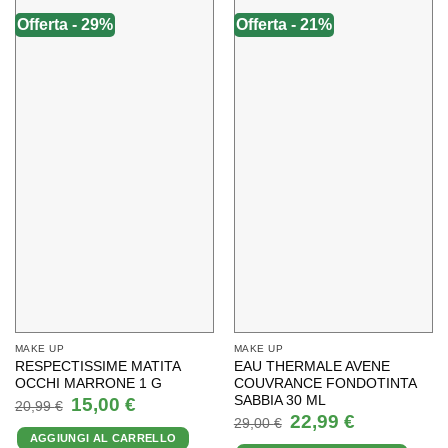
Offerta - 29%
Offerta - 21%
MAKE UP
MAKE UP
RESPECTISSIME MATITA
EAU THERMALE AVENE
OCCHI MARRONE 1 G
COUVRANCE FONDOTINTA
SABBIA 30 ML
Il
Il
15,00
€
20,99
€
prezzo
prezzo
Il
Il
22,99
€
29,00
€
originale
attuale
prezzo
prezzo
AGGIUNGI AL CARRELLO
era:
è:
originale
attuale