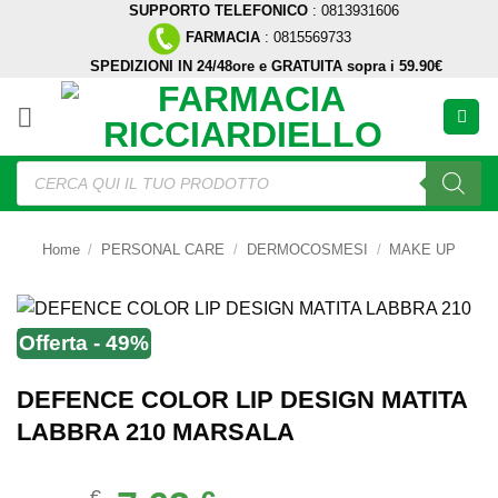
SUPPORTO TELEFONICO
: 0813931606
Salta
FARMACIA
: 0815569733
ai
SPEDIZIONI IN 24/48ore e GRATUITA sopra i 59.90€
contenuti
Ricerca
prodotti
Home
/
PERSONAL CARE
/
DERMOCOSMESI
/
MAKE UP
Offerta - 49%
DEFENCE COLOR LIP DESIGN MATITA
LABBRA 210 MARSALA
€