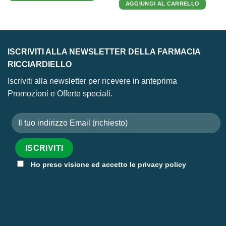
20,99 €.
15,00 €.
AGGIUNGI AL CARRELLO
era:
è:
29,00 €.
22,99 €.
ISCRIVITI ALLA NEWSLETTER DELLA FARMACIA
RICCIARDIELLO
Iscriviti alla newsletter per ricevere in anteprima
Promozioni e Offerte speciali.
Ho preso visione ed accetto le privacy policy