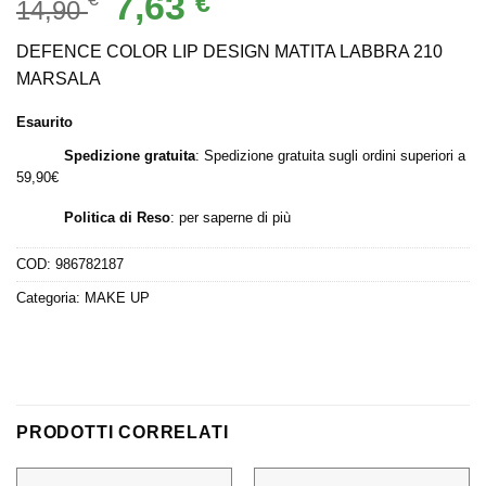
Il
Il
7,63
€
14,90
prezzo
prezzo
originale
attuale
DEFENCE COLOR LIP DESIGN MATITA LABBRA 210
era:
è:
MARSALA
14,90 €.
7,63 €.
Esaurito
Spedizione gratuita
: Spedizione gratuita sugli ordini superiori a
59,90€
Politica di Reso
:
per saperne di più
COD:
986782187
Categoria:
MAKE UP
PRODOTTI CORRELATI