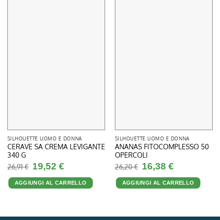
SILHOUETTE UOMO E DONNA
SILHOUETTE UOMO E DONNA
CERAVE SA CREMA LEVIGANTE
ANANAS FITOCOMPLESSO 50
340 G
OPERCOLI
Il
Il
Il
Il
19,52
€
16,38
€
26,91
€
26,20
€
prezzo
prezzo
prezzo
prezzo
originale
attuale
originale
attuale
era:
è:
era:
è:
AGGIUNGI AL CARRELLO
AGGIUNGI AL CARRELLO
26,91 €.
19,52 €.
26,20 €.
16,38 €.