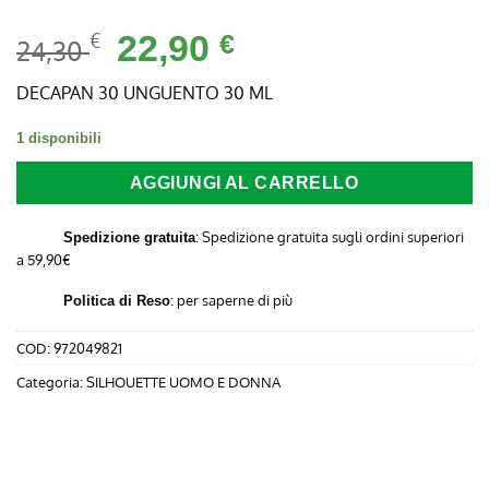
Il
Il
€
22,90
€
24,30
prezzo
prezzo
originale
attuale
DECAPAN 30 UNGUENTO 30 ML
era:
è:
1 disponibili
24,30 €.
22,90 €.
AGGIUNGI AL CARRELLO
: Spedizione gratuita sugli ordini superiori
Spedizione gratuita
a 59,90€
:
per saperne di più
Politica di Reso
COD:
972049821
Categoria:
SILHOUETTE UOMO E DONNA