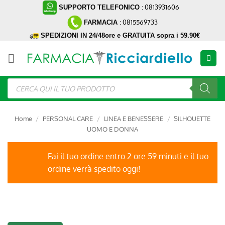
Salta
: 0813931606
SUPPORTO TELEFONICO
ai
: 0815569733
FARMACIA
contenuti
SPEDIZIONI IN 24/48ore e GRATUITA sopra i 59.90€
Ricerca
prodotti
Home
/
PERSONAL CARE
/
LINEA E BENESSERE
/
SILHOUETTE
UOMO E DONNA
Fai il tuo ordine entro 2 ore 59 minuti e il tuo
ordine verrà spedito oggi!