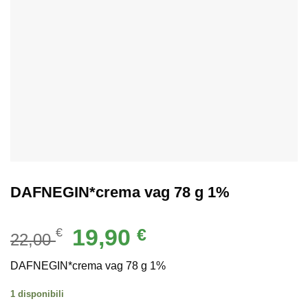
DAFNEGIN*crema vag 78 g 1%
Il
Il
19,90
€
€
22,00
prezzo
prezzo
originale
attuale
DAFNEGIN*crema vag 78 g 1%
era:
è:
1 disponibili
22,00 €.
19,90 €.