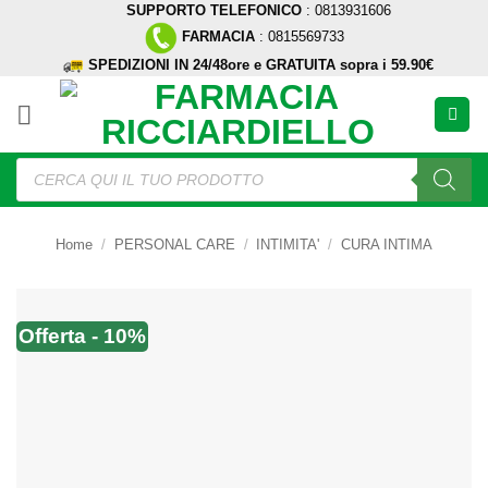
SUPPORTO TELEFONICO
: 0813931606
Salta
FARMACIA
: 0815569733
ai
SPEDIZIONI IN 24/48ore e GRATUITA sopra i 59.90€
contenuti
Ricerca
prodotti
Home
/
PERSONAL CARE
/
INTIMITA'
/
CURA INTIMA
Offerta - 10%