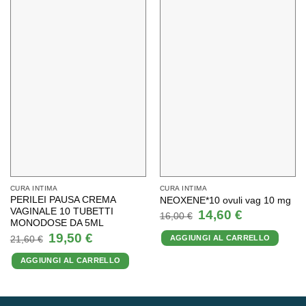
CURA INTIMA
CURA INTIMA
PERILEI PAUSA CREMA
NEOXENE*10 ovuli vag 10 mg
VAGINALE 10 TUBETTI
Il
Il
14,60
€
16,00
€
prezzo
prezzo
MONODOSE DA 5ML
originale
attuale
Il
Il
19,50
€
AGGIUNGI AL CARRELLO
era:
è:
21,60
€
prezzo
prezzo
16,00 €.
14,60 €.
originale
attuale
AGGIUNGI AL CARRELLO
era:
è:
21,60 €.
19,50 €.