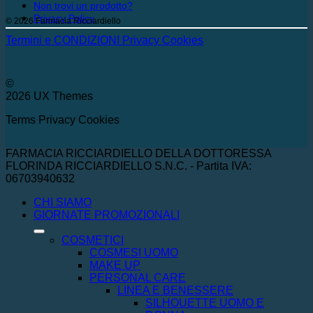
Non trovi un prodotto?
Privacy Policy
© 2026 Farmacia Ricciardiello
Termini e CONDIZIONI
Privacy
Cookies
©
2026 UX Themes
Terms
Privacy
Cookies
FARMACIA RICCIARDIELLO DELLA DOTTORESSA
FLORINDA RICCIARDIELLO S.N.C. - Partita IVA:
06703940632
CHI SIAMO
GIORNATE PROMOZIONALI
COSMETICI
COSMESI UOMO
MAKE UP
PERSONAL CARE
LINEA E BENESSERE
SILHOUETTE UOMO E