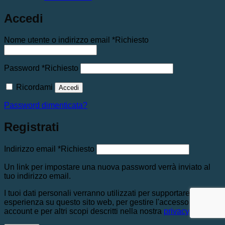
Accedi
Nome utente o indirizzo email
*
Richiesto
Password
*
Richiesto
Ricordami
Accedi
Password dimenticata?
Registrati
Indirizzo email
*
Richiesto
Un link per impostare una nuova password verrà inviato al
tuo indirizzo email.
I tuoi dati personali verranno utilizzati per supportare la tua
esperienza su questo sito web, per gestire l'accesso al tuo
account e per altri scopi descritti nella nostra
privacy policy
.