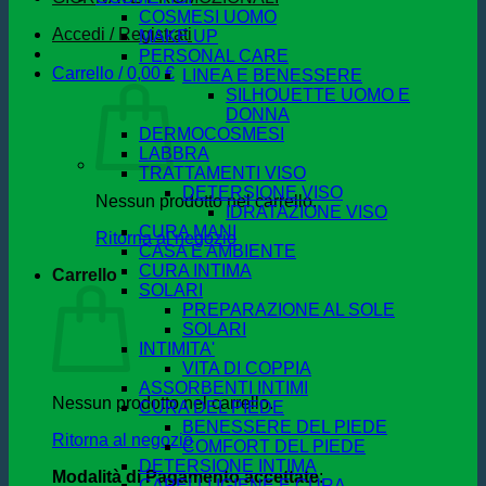
COSMESI UOMO
Accedi / Registrati
MAKE UP
PERSONAL CARE
Carrello /
0,00
€
LINEA E BENESSERE
SILHOUETTE UOMO E
DONNA
DERMOCOSMESI
LABBRA
TRATTAMENTI VISO
DETERSIONE VISO
Nessun prodotto nel carrello.
IDRATAZIONE VISO
CURA MANI
Ritorna al negozio
CASA E AMBIENTE
CURA INTIMA
Carrello
SOLARI
PREPARAZIONE AL SOLE
SOLARI
INTIMITA'
VITA DI COPPIA
ASSORBENTI INTIMI
Nessun prodotto nel carrello.
CURA DEL PIEDE
BENESSERE DEL PIEDE
Ritorna al negozio
COMFORT DEL PIEDE
DETERSIONE INTIMA
Modalità di Pagamento accettate
:
CAPELLI IGIENE E CURA