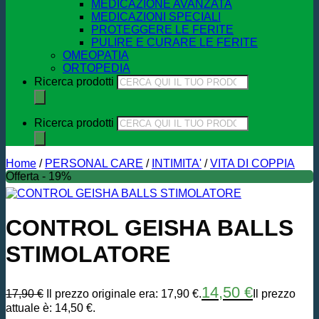
MEDICAZIONE AVANZATA
MEDICAZIONI SPECIALI
PROTEGGERE LE FERITE
PULIRE E CURARE LE FERITE
OMEOPATIA
ORTOPEDIA
Ricerca prodotti
Ricerca prodotti
Home
/
PERSONAL CARE
/
INTIMITA'
/
VITA DI COPPIA
Offerta - 19%
CONTROL GEISHA BALLS
STIMOLATORE
14,50
€
17,90
€
Il prezzo originale era: 17,90 €.
Il prezzo
attuale è: 14,50 €.