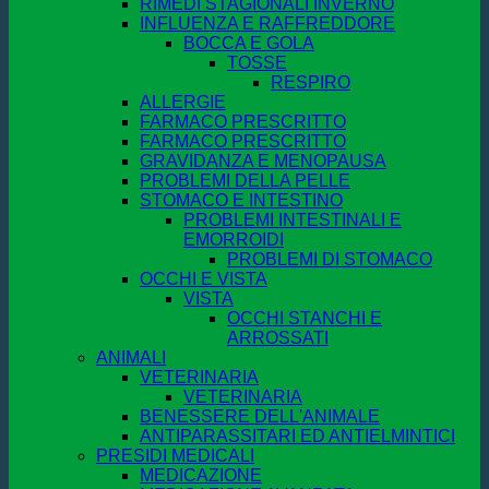
RIMEDI STAGIONALI INVERNO
INFLUENZA E RAFFREDDORE
BOCCA E GOLA
TOSSE
RESPIRO
ALLERGIE
FARMACO PRESCRITTO
FARMACO PRESCRITTO
GRAVIDANZA E MENOPAUSA
PROBLEMI DELLA PELLE
STOMACO E INTESTINO
PROBLEMI INTESTINALI E
EMORROIDI
PROBLEMI DI STOMACO
OCCHI E VISTA
VISTA
OCCHI STANCHI E
ARROSSATI
ANIMALI
VETERINARIA
VETERINARIA
BENESSERE DELL'ANIMALE
ANTIPARASSITARI ED ANTIELMINTICI
PRESIDI MEDICALI
MEDICAZIONE