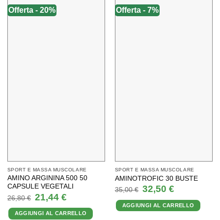
Offerta - 20%
Offerta - 7%
SPORT E MASSA MUSCOLARE
SPORT E MASSA MUSCOLARE
AMINO ARGININA 500 50
AMINOTROFIC 30 BUSTE
CAPSULE VEGETALI
Il
Il
32,50
€
35,00
€
prezzo
prezzo
Il
Il
21,44
€
26,80
€
originale
attuale
prezzo
prezzo
AGGIUNGI AL CARRELLO
era:
è:
originale
attuale
35,00 €.
32,50 €.
AGGIUNGI AL CARRELLO
era:
è: