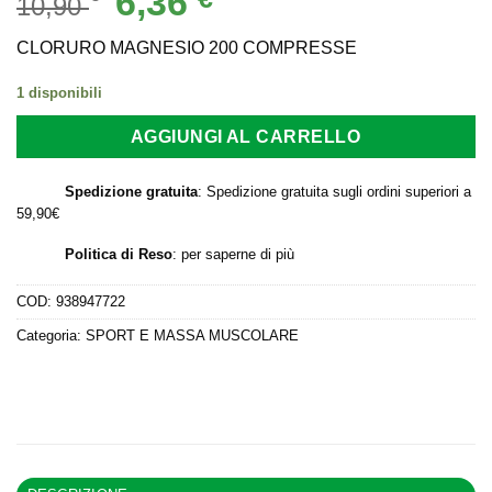
6,36
10,90
prezzo
prezzo
originale
attuale
CLORURO MAGNESIO 200 COMPRESSE
era:
è:
1 disponibili
10,90 €.
6,36 €.
AGGIUNGI AL CARRELLO
Spedizione gratuita
: Spedizione gratuita sugli ordini superiori a
59,90€
Politica di Reso
:
per saperne di più
COD:
938947722
Categoria:
SPORT E MASSA MUSCOLARE