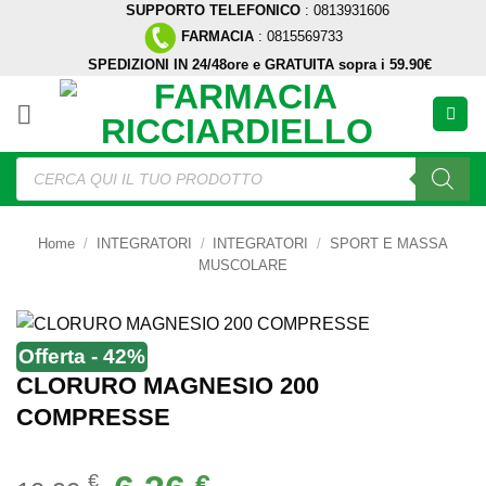
SUPPORTO TELEFONICO
: 0813931606
Salta
FARMACIA
: 0815569733
ai
SPEDIZIONI IN 24/48ore e GRATUITA sopra i 59.90€
contenuti
Ricerca
prodotti
Home
/
INTEGRATORI
/
INTEGRATORI
/
SPORT E MASSA
MUSCOLARE
Offerta - 42%
CLORURO MAGNESIO 200
COMPRESSE
Il
Il
€
€