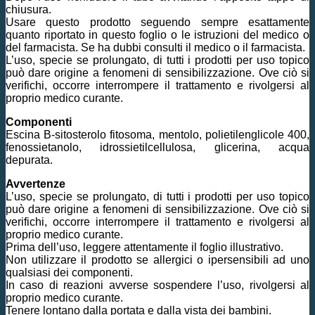
chiusura.
Usare questo prodotto seguendo sempre esattamente
quanto riportato in questo foglio o le istruzioni del medico o
del farmacista. Se ha dubbi consulti il medico o il farmacista.
L’uso, specie se prolungato, di tutti i prodotti per uso topico
può dare origine a fenomeni di sensibilizzazione. Ove ciò si
verifichi, occorre interrompere il trattamento e rivolgersi al
proprio medico curante.
Componenti
Escina B-sitosterolo fitosoma, mentolo, polietilenglicole 400,
fenossietanolo, idrossietilcellulosa, glicerina, acqua
depurata.
Avvertenze
L’uso, specie se prolungato, di tutti i prodotti per uso topico
può dare origine a fenomeni di sensibilizzazione. Ove ciò si
verifichi, occorre interrompere il trattamento e rivolgersi al
proprio medico curante.
Prima dell’uso, leggere attentamente il foglio illustrativo.
Non utilizzare il prodotto se allergici o ipersensibili ad uno
qualsiasi dei componenti.
In caso di reazioni avverse sospendere l’uso, rivolgersi al
proprio medico curante.
Tenere lontano dalla portata e dalla vista dei bambini.