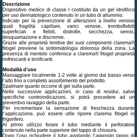
Descrizione
Dispositivo medico di classe I costituito da un gel idrofilico
per uso dermatologico contenuto in un tubo di alluminio.
Indicato per la prevenzione di alterazioni a livello venoso
quali fragilità capillare, varici venose, tromboflebiti
superficiali e flebiti, distrofie, secchezza, xerosi,
desquamazione e discromie.
Grazie alle proprietà lenitive dei suoi componenti clarema®
fitogel previene la sintomatologia dolorosa della zona. La
presenza di mentolo conferisce a clarema® fitogel proprietà
rinfrescanti e tonificanti.
Modalità d’uso
Massaggiare localmente 1-2 volte al giorno dal basso verso
l’alto fino a completo assorbimento del prodotto.
Spalmare quanto occorre di gel sulla parte.
Nelle successive applicazioni, in caso di residui, salvo
specifiche controindicazioni, si potrà procedere ad un
preventivo lavaggio della parte.
Per incrementare la sensazione di freschezza durante
l’applicazione, può essere utile riporre clarema fitogel in
frigorifero.
Al primo utilizzo forare il tubo mediante il perforatore
contenuto nella parte superiore del tappo di chiusura.
Dopo l’uso richiudere il tubo avvitando l’apposito tappo di