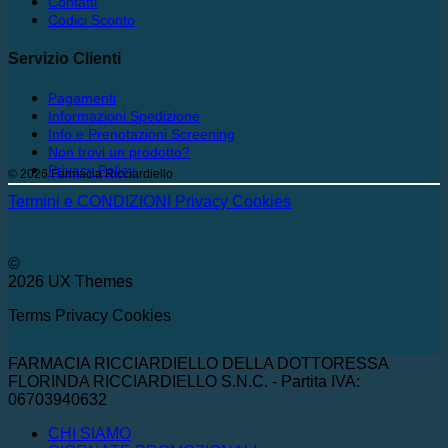
Contatti
Codici Sconto
Servizio Clienti
Pagamenti
Informazioni Spedizione
Info e Prenotazioni Screening
Non trovi un prodotto?
Privacy Policy
© 2026 Farmacia Ricciardiello
Termini e CONDIZIONI
Privacy
Cookies
©
2026 UX Themes
Terms
Privacy
Cookies
FARMACIA RICCIARDIELLO DELLA DOTTORESSA
FLORINDA RICCIARDIELLO S.N.C. - Partita IVA:
06703940632
CHI SIAMO