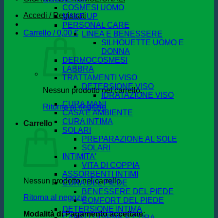
COSMESI UOMO
Accedi / Registrati
MAKE UP
PERSONAL CARE
Carrello /
0,00
€
LINEA E BENESSERE
SILHOUETTE UOMO E
DONNA
DERMOCOSMESI
LABBRA
TRATTAMENTI VISO
DETERSIONE VISO
Nessun prodotto nel carrello.
IDRATAZIONE VISO
CURA MANI
Ritorna al negozio
CASA E AMBIENTE
CURA INTIMA
Carrello
SOLARI
PREPARAZIONE AL SOLE
SOLARI
INTIMITA'
VITA DI COPPIA
ASSORBENTI INTIMI
Nessun prodotto nel carrello.
CURA DEL PIEDE
BENESSERE DEL PIEDE
Ritorna al negozio
COMFORT DEL PIEDE
DETERSIONE INTIMA
Modalità di Pagamento accettate
:
CAPELLI IGIENE E CURA