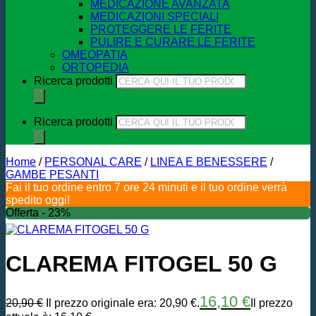
MEDICAZIONE AVANZATA
MEDICAZIONI SPECIALI
PROTEGGERE LE FERITE
PULIRE E CURARE LE FERITE
OMEOPATIA
ORTOPEDIA
Ricerca prodotti
Ricerca prodotti
Home
/
PERSONAL CARE
/
LINEA E BENESSERE
/
GAMBE PESANTI
Fai il tuo ordine entro 7 ore 24 minuti e il tuo ordine verrà
spedito oggi!
Offerta - 23%
CLAREMA FITOGEL 50 G
16,10
€
20,90
€
Il prezzo originale era: 20,90 €.
Il prezzo