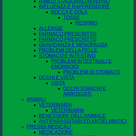
RIMEDI STAGIONALI INVERNO
INFLUENZA E RAFFREDDORE
BOCCA E GOLA
TOSSE
RESPIRO
ALLERGIE
FARMACO PRESCRITTO
FARMACO PRESCRITTO
GRAVIDANZA E MENOPAUSA
PROBLEMI DELLA PELLE
STOMACO E INTESTINO
PROBLEMI INTESTINALI E
EMORROIDI
PROBLEMI DI STOMACO
OCCHI E VISTA
VISTA
OCCHI STANCHI E
ARROSSATI
ANIMALI
VETERINARIA
VETERINARIA
BENESSERE DELL'ANIMALE
ANTIPARASSITARI ED ANTIELMINTICI
PRESIDI MEDICALI
MEDICAZIONE