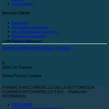
Codici Sconto
Servizio Clienti
Pagamenti
Informazioni Spedizione
Info e Prenotazioni Screening
Non trovi un prodotto?
Privacy Policy
© 2026 Farmacia Ricciardiello
Termini e CONDIZIONI
Privacy
Cookies
©
2026 UX Themes
Terms
Privacy
Cookies
FARMACIA RICCIARDIELLO DELLA DOTTORESSA
FLORINDA RICCIARDIELLO S.N.C. - Partita IVA:
06703940632
CHI SIAMO
GIORNATE PROMOZIONALI