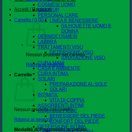
COSMESI UOMO
Accedi / Registrati
MAKE UP
PERSONAL CARE
Carrello /
0,00
€
LINEA E BENESSERE
SILHOUETTE UOMO E
DONNA
DERMOCOSMESI
LABBRA
TRATTAMENTI VISO
DETERSIONE VISO
Nessun prodotto nel carrello.
IDRATAZIONE VISO
CURA MANI
Ritorna al negozio
CASA E AMBIENTE
CURA INTIMA
Carrello
SOLARI
PREPARAZIONE AL SOLE
SOLARI
INTIMITA'
VITA DI COPPIA
ASSORBENTI INTIMI
Nessun prodotto nel carrello.
CURA DEL PIEDE
BENESSERE DEL PIEDE
Ritorna al negozio
COMFORT DEL PIEDE
DETERSIONE INTIMA
Modalità di Pagamento accettate
:
CAPELLI IGIENE E CURA