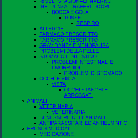
RIMEDI STAGIONALI INVERNO
INFLUENZA E RAFFREDDORE
BOCCA E GOLA
TOSSE
RESPIRO
ALLERGIE
FARMACO PRESCRITTO
FARMACO PRESCRITTO
GRAVIDANZA E MENOPAUSA
PROBLEMI DELLA PELLE
STOMACO E INTESTINO
PROBLEMI INTESTINALI E
EMORROIDI
PROBLEMI DI STOMACO
OCCHI E VISTA
VISTA
OCCHI STANCHI E
ARROSSATI
ANIMALI
VETERINARIA
VETERINARIA
BENESSERE DELL'ANIMALE
ANTIPARASSITARI ED ANTIELMINTICI
PRESIDI MEDICALI
MEDICAZIONE