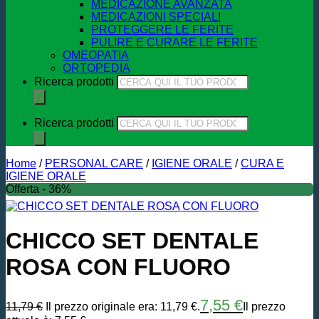
MEDICAZIONE AVANZATA
MEDICAZIONI SPECIALI
PROTEGGERE LE FERITE
PULIRE E CURARE LE FERITE
OMEOPATIA
ORTOPEDIA
Ricerca prodotti
Ricerca prodotti
Home
/
PERSONAL CARE
/
IGIENE ORALE
/
CURA E
IGIENE ORALE
Offerta - 36%
CHICCO SET DENTALE
ROSA CON FLUORO
7,55
€
11,79
€
Il prezzo originale era: 11,79 €.
Il prezzo