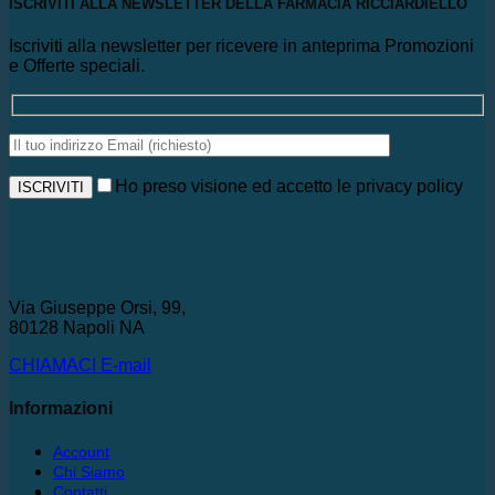
ISCRIVITI ALLA NEWSLETTER DELLA FARMACIA RICCIARDIELLO
Iscriviti alla newsletter per ricevere in anteprima Promozioni
e Offerte speciali.
Ho preso visione ed accetto le privacy policy
Via Giuseppe Orsi, 99,
80128 Napoli NA
CHIAMACI
E-mail
Informazioni
Account
Chi Siamo
Contatti