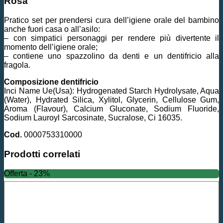
Rosa
Pratico set per prendersi cura dell’igiene orale del bambino
anche fuori casa o all’asilo:
– con simpatici personaggi per rendere più divertente il
momento dell’igiene orale;
– contiene uno spazzolino da denti e un dentifricio alla
fragola.
Composizione dentifricio
Inci Name Ue(Usa): Hydrogenated Starch Hydrolysate, Aqua
(Water), Hydrated Silica, Xylitol, Glycerin, Cellulose Gum,
Aroma (Flavour), Calcium Gluconate, Sodium Fluoride,
Sodium Lauroyl Sarcosinate, Sucralose, Ci 16035.
Cod.
0000753310000
Prodotti correlati
Offerta - 23%