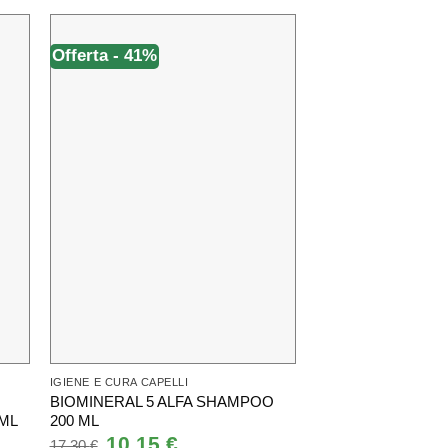
Offerta - 41%
Offerta - 27%
IGIENE E CURA CAPELLI
IGIENE E CURA CAPEL
BIOMINERAL 5 ALFA SHAMPOO
URIAGE D.S. HAI
ML
200 ML
SPRAY PER CUOI
ANTIFORFORA 10
Il
10,15
€
Il
17,30
€