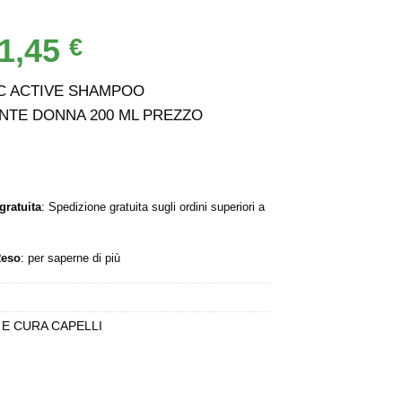
1,45
Il
€
rezzo
prezzo
iginale
attuale
C ACTIVE SHAMPOO
a:
è:
NTE DONNA 200 ML PREZZO
,46 €.
11,45 €.
gratuita
: Spedizione gratuita sugli ordini superiori a
Reso
:
per saperne di più
 E CURA CAPELLI