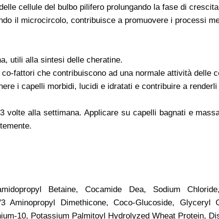
elle cellule del bulbo pilifero prolungando la fase di crescit
do il microcircolo, contribuisce a promuovere i processi meta
, utili alla sintesi delle cheratine.
co-fattori che contribuiscono ad una normale attività delle cel
e i capelli morbidi, lucidi e idratati e contribuire a renderli 
 volte alla settimana. Applicare su capelli bagnati e mass
ntemente.
midopropyl Betaine, Cocamide Dea, Sodium Chloride
 Aminopropyl Dimethicone, Coco-Glucoside, Glyceryl Ol
rnium-10, Potassium Palmitoyl Hydrolyzed Wheat Protein, 