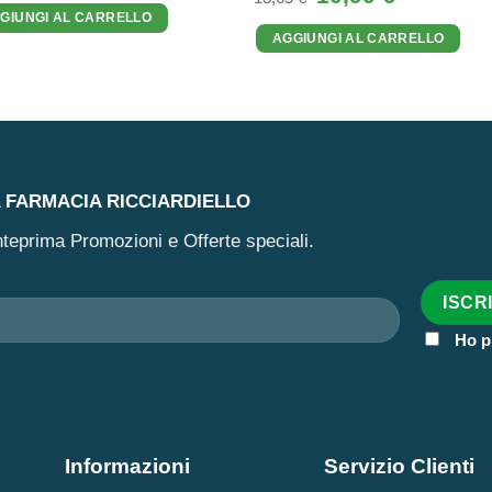
originale
attuale
prezzo
prezzo
GIUNGI AL CARRELLO
era:
è:
originale
attuale
27,50 €.
19,31 €.
AGGIUNGI AL CARRELLO
era:
è:
18,65 €.
10,90 €.
A FARMACIA RICCIARDIELLO
 anteprima Promozioni e Offerte speciali.
Ho p
Informazioni
Servizio Clienti