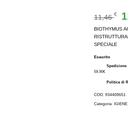
Il
1
€
11,46
p
or
BIOTHYMUS A
er
RISTRUTTURA
11
SPECIALE
Esaurito
Spedizione 
59,90€
Politica di 
COD:
934408651
Categoria:
IGIENE