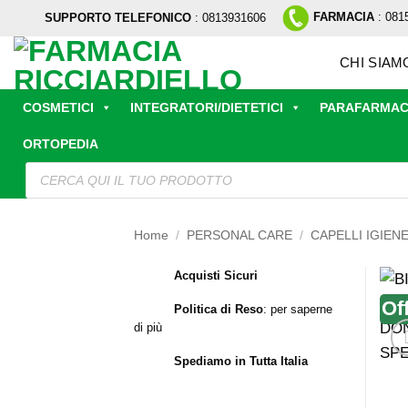
Salta
FARMACIA
: 081
SUPPORTO TELEFONICO
: 0813931606
ai
contenuti
CHI SIAM
COSMETICI
INTEGRATORI/DIETETICI
PARAFARMAC
ORTOPEDIA
Ricerca
prodotti
Home
/
PERSONAL CARE
/
CAPELLI IGIEN
Acquisti Sicuri
Of
Politica di Reso
:
per saperne
di più
Spediamo in Tutta Italia