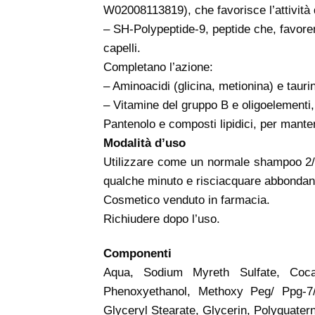
W02008113819), che favorisce l’attività d
– SH-Polypeptide-9, peptide che, favoren
capelli.
Completano l’azione:
– Aminoacidi (glicina, metionina) e taurina
– Vitamine del gruppo B e oligoelementi, 
Pantenolo e composti lipidici, per mantener
Modalità d’uso
Utilizzare come un normale shampoo 2/3
qualche minuto e risciacquare abbonda
Cosmetico venduto in farmacia.
Richiudere dopo l’uso.
Componenti
Aqua, Sodium Myreth Sulfate, Coca
Phenoxyethanol, Methoxy Peg/ Ppg-7/3
Glyceryl Stearate, Glycerin, Polyquate