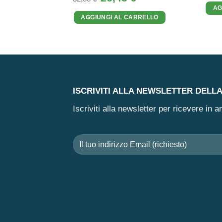
prezzo
prezzo
AG
originale
attuale
AGGIUNGI AL CARRELLO
era:
è:
32,00 €.
26,45 €.
ISCRIVITI ALLA NEWSLETTER DELL
Iscriviti alla newsletter per ricevere in