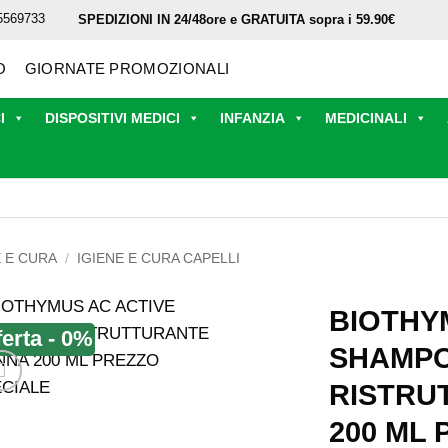
5569733
SPEDIZIONI IN 24/48ore e GRATUITA sopra i 59.90€
O
GIORNATE PROMOZIONALI
I
DISPOSITIVI MEDICI
INFANZIA
MEDICINALI
E E CURA
/
IGIENE E CURA CAPELLI
BIOTHY
ferta - 0%
SHAMP
RISTRU
200 ML