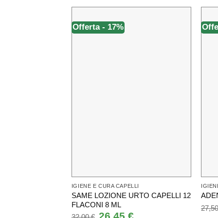
Offerta - 17%
Offe
IGIENE E CURA CAPELLI
IGIEN
SAME LOZIONE URTO CAPELLI 12
ADE
FLACONI 8 ML
27,5
Il
26,45
€
Il
32,00
€