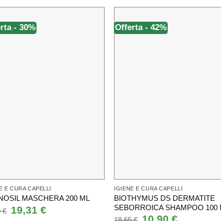
rta - 30%
Offerta - 42%
E E CURA CAPELLI
IGIENE E CURA CAPELLI
BIOTHYMUS DS DERMATITE
NOSIL MASCHERA 200 ML
SEBORROICA SHAMPOO 100 
Il
19,31
€
Il
0
€
prezzo
prezzo
Il
10,90
€
Il
18,65
€