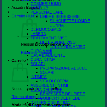
COSMESI UOMO
Accedi / Registrati
MAKE UP
PERSONAL CARE
Carrello /
0,00
€
LINEA E BENESSERE
SILHOUETTE UOMO E
DONNA
DERMOCOSMESI
LABBRA
TRATTAMENTI VISO
DETERSIONE VISO
Nessun prodotto nel carrello.
IDRATAZIONE VISO
CURA MANI
Ritorna al negozio
CASA E AMBIENTE
CURA INTIMA
Carrello
SOLARI
PREPARAZIONE AL SOLE
SOLARI
INTIMITA'
VITA DI COPPIA
ASSORBENTI INTIMI
Nessun prodotto nel carrello.
CURA DEL PIEDE
BENESSERE DEL PIEDE
Ritorna al negozio
COMFORT DEL PIEDE
DETERSIONE INTIMA
Modalità di Pagamento accettate
:
CAPELLI IGIENE E CURA