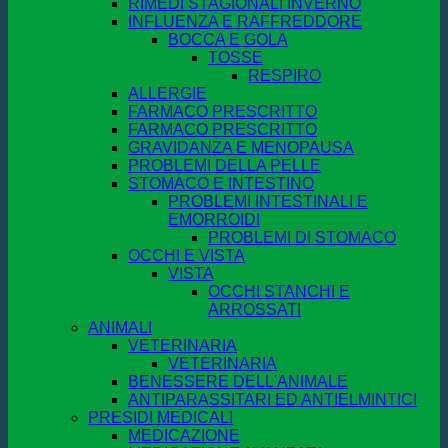
RIMEDI STAGIONALI INVERNO
INFLUENZA E RAFFREDDORE
BOCCA E GOLA
TOSSE
RESPIRO
ALLERGIE
FARMACO PRESCRITTO
FARMACO PRESCRITTO
GRAVIDANZA E MENOPAUSA
PROBLEMI DELLA PELLE
STOMACO E INTESTINO
PROBLEMI INTESTINALI E
EMORROIDI
PROBLEMI DI STOMACO
OCCHI E VISTA
VISTA
OCCHI STANCHI E
ARROSSATI
ANIMALI
VETERINARIA
VETERINARIA
BENESSERE DELL'ANIMALE
ANTIPARASSITARI ED ANTIELMINTICI
PRESIDI MEDICALI
MEDICAZIONE