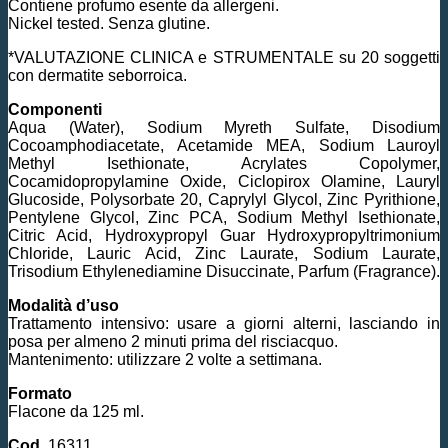
Contiene profumo esente da allergeni.
Nickel tested. Senza glutine.
*VALUTAZIONE CLINICA e STRUMENTALE su 20 soggetti
con dermatite seborroica.
Componenti
Aqua (Water), Sodium Myreth Sulfate, Disodium
Cocoamphodiacetate, Acetamide MEA, Sodium Lauroyl
Methyl Isethionate, Acrylates Copolymer,
Cocamidopropylamine Oxide, Ciclopirox Olamine, Lauryl
Glucoside, Polysorbate 20, Caprylyl Glycol, Zinc Pyrithione,
Pentylene Glycol, Zinc PCA, Sodium Methyl Isethionate,
Citric Acid, Hydroxypropyl Guar Hydroxypropyltrimonium
Chloride, Lauric Acid, Zinc Laurate, Sodium Laurate,
Trisodium Ethylenediamine Disuccinate, Parfum (Fragrance).
Modalità d’uso
Trattamento intensivo: usare a giorni alterni, lasciando in
posa per almeno 2 minuti prima del risciacquo.
Mantenimento: utilizzare 2 volte a settimana.
Formato
Flacone da 125 ml.
Cod.
16311