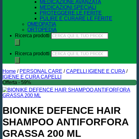
MEDICAZIONE AVANZATA
MEDICAZIONI SPECIALI
PROTEGGERE LE FERITE
PULIRE E CURARE LE FERITE
OMEOPATIA
ORTOPEDIA
Ricerca prodotti
Ricerca prodotti
Home
/
PERSONAL CARE
/
CAPELLI IGIENE E CURA
/
IGIENE E CURA CAPELLI
Offerta - 59%
BIONIKE DEFENCE HAIR
SHAMPOO ANTIFORFORA
GRASSA 200 ML