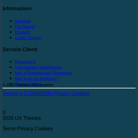
Informazioni
Account
Chi Siamo
Contatti
Codici Sconto
Servizio Clienti
Pagamenti
Informazioni Spedizione
Info e Prenotazioni Screening
Non trovi un prodotto?
Privacy Policy
© 2026 Farmacia Ricciardiello
Termini e CONDIZIONI
Privacy
Cookies
©
2026 UX Themes
Terms
Privacy
Cookies