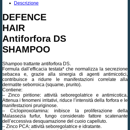
Descrizione
DEFENCE
HAIR
Antiforfora DS
SHAMPOO
Shampoo trattante antiforfora DS.
Formula dall’efficacia testata* che normalizza la secrezione
sebacea e, grazie alla sinergia di agenti antimicotici,
contribuisce a ridurre le manifestazioni correlate alla
dermatite seborroica (squame, prurito).
Contiene:
– Zinco piritione: attività seboregolatrice e antimicotica.
Attenua i fenomeni irritativi, riduce l’intensità della forfora e le
manifestazioni pruriginose.
– Ciclopiroxolamina: inibisce la proliferazione della
Malassezia furfur, fungo considerato fattore scatenante
dell’eccessiva desquamazione del cuoio capelluto.
– Zinco PCA: attività seboregolatrice e idratante.