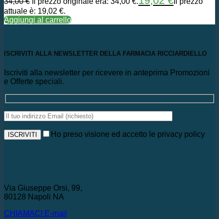
19,02
€
34,00
€
Il prezzo originale era: 34,00 €.
Il prezzo
attuale è: 19,02 €.
Aggiungi al carrello
ISCRIVITI ALLA NEWSLETTER DELLA FARMACIA RICCIARDIELLO
Iscriviti alla newsletter per ricevere in anteprima Promozioni
e Offerte speciali.
Ho preso visione ed accetto le privacy policy
Via Giuseppe Orsi, 99,
80128 Napoli NA
CHIAMACI
E-mail