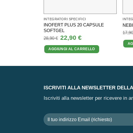
INTEGRATORI SPECIFICI
INTEG
INOFERT PLUS 20 CAPSULE
NEBI
SOFTGEL
17,9
Il
22,90
€
Il
28,90
€
prezzo
prezzo
AG
originale
attuale
AGGIUNGI AL CARRELLO
era:
è:
28,90 €.
22,90 €.
ISCRIVITI ALLA NEWSLETTER DELL
Iscriviti alla newsletter per ricevere in