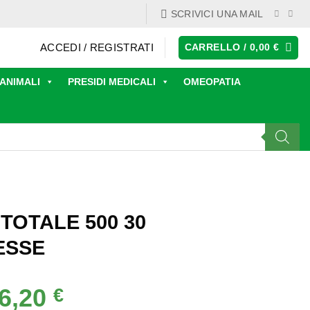
SCRIVICI UNA MAIL
ACCEDI / REGISTRATI
CARRELLO /
0,00
€
ANIMALI
PRESIDI MEDICALI
OMEOPATIA
 TOTALE 500 30
ESSE
6,20
Il
€