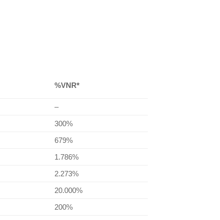
%VNR*
–
300%
679%
1.786%
2.273%
20.000%
200%