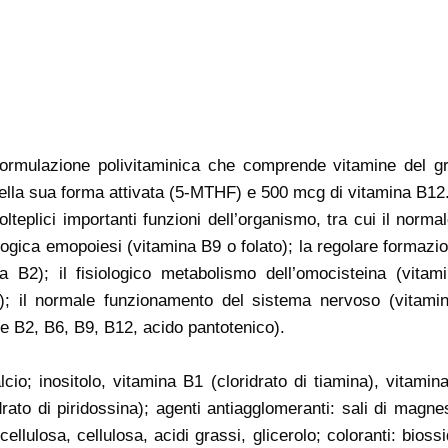
 formulazione polivitaminica che comprende vitamine del gru
nella sua forma attivata (5-MTHF) e 500 mcg di vitamina B12
teplici importanti funzioni dell’organismo, tra cui il norm
ologica emopoiesi (vitamina B9 o folato); la regolare formazio
a B2); il fisiologico metabolismo dell’omocisteina (vita
); il normale funzionamento del sistema nervoso (vitamin
e B2, B6, B9, B12, acido pantotenico).
alcio; inositolo, vitamina B1 (cloridrato di tiamina), vitami
rato di piridossina); agenti antiagglomeranti: sali di magnesi
cellulosa, cellulosa, acidi grassi, glicerolo; coloranti: biossi