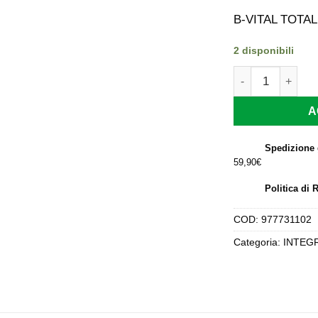
p
or
B-VITAL TOTA
er
17
2 disponibili
B-VITAL TOTALE
A
Spedizione 
59,90€
Politica di 
COD:
977731102
Categoria:
INTEGR