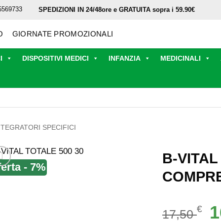
5569733
SPEDIZIONI IN 24/48ore e GRATUITA sopra i 59.90€
O
GIORNATE PROMOZIONALI
I
DISPOSITIVI MEDICI
INFANZIA
MEDICINALI
NTEGRATORI SPECIFICI
B-VITAL
ferta - 7%
COMPR
Il
1
€
17,50