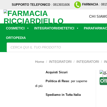
Salta
FARMACIA
: 081
SUPPORTO TELEFONICO
: 0813931606
ai
contenuti
CHI SIAM
COSMETICI
INTEGRATORI/DIETETICI
PARAFARMAC
ORTOPEDIA
Ricerca
prodotti
Home
/
INTEGRATORI
/
INTEGRATORI
/
I
Acquisti Sicuri
Of
Politica di Reso
:
per saperne
di più
Spediamo in Tutta Italia