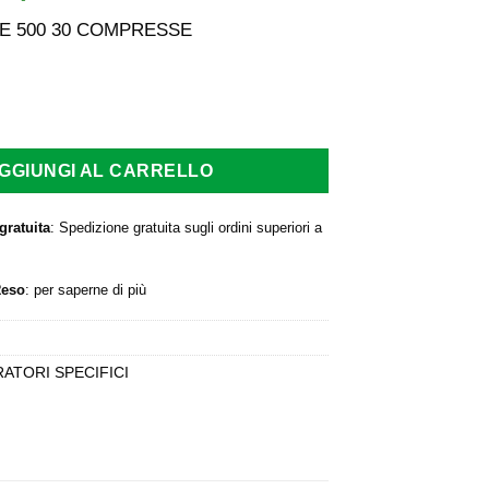
rezzo
prezzo
iginale
attuale
LE 500 30 COMPRESSE
a:
è:
,50 €.
16,20 €.
 500 30 COMPRESSE quantità
GGIUNGI AL CARRELLO
gratuita
: Spedizione gratuita sugli ordini superiori a
Reso
:
per saperne di più
ATORI SPECIFICI