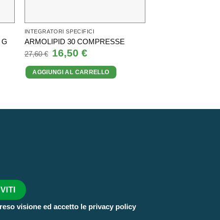
INTEGRATORI SPECIFICI
INTEGRATORI SPECIFI
LIPEASE FORTE 2
 G
ARMOLIPID 30 COMPRESSE
MONODOSE
Il
16,50
€
Il
27,60
€
prezzo
prezzo
Il
26,00
€
I
29,00
€
originale
attuale
prezzo
AGGIUNGI AL CARRELLO
era:
è:
originale
27,60 €.
16,50 €.
AGGIUNGI AL CA
era:
29,00 €.
reso visione ed accetto le privacy policy