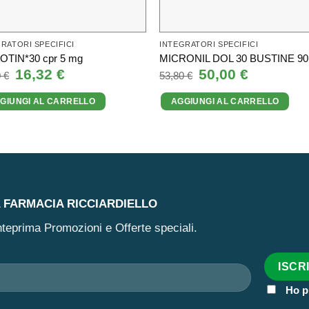
RATORI SPECIFICI
INTEGRATORI SPECIFICI
OTIN*30 cpr 5 mg
MICRONIL DOL 30 BUSTINE 90
Il
16,32
€
Il
Il
50,00
€
Il
0
€
53,80
€
prezzo
prezzo
prezzo
prezzo
originale
attuale
originale
attuale
GIUNGI AL CARRELLO
AGGIUNGI AL CARRELLO
era:
è:
era:
è:
17,90 €.
16,32 €.
53,80 €.
50,00 €.
A FARMACIA RICCIARDIELLO
 anteprima Promozioni e Offerte speciali.
Ho p